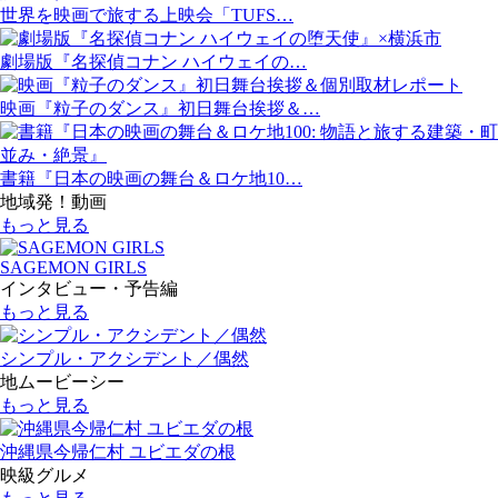
世界を映画で旅する上映会「TUFS…
劇場版『名探偵コナン ハイウェイの…
映画『粒子のダンス』初日舞台挨拶＆…
書籍『日本の映画の舞台＆ロケ地10…
地域発！動画
もっと見る
SAGEMON GIRLS
インタビュー・予告編
もっと見る
シンプル・アクシデント／偶然
地ムービーシー
もっと見る
沖縄県今帰仁村 ユビエダの根
映級グルメ