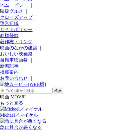
地ムービシー
｜
映級グルメ
｜
クローズアップ
｜
運営組織
｜
サイトポリシー
｜
商標登録
｜
著作権・リンク
｜
映画のなかの建築
｜
おいしい映画祭
｜
自転車映画祭
｜
新着記事
｜
掲載案内
｜
お問い合わせ
｜
映画 MOVIE
もっと見る
Michael／マイケル
急に具合が悪くなる