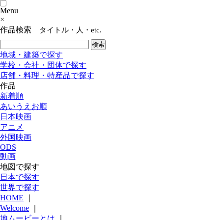
Menu
×
作品検索
タイトル・人・etc.
地域・建築で探す
学校・会社・団体で探す
店舗・料理・特産品で探す
作品
新着順
あいうえお順
日本映画
アニメ
外国映画
ODS
動画
地図で探す
日本で探す
世界で探す
HOME
｜
Welcome
｜
地ムービーとは
｜