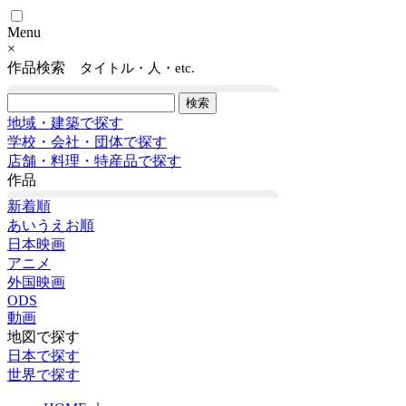
Menu
×
作品検索
タイトル・人・etc.
地域・建築で探す
学校・会社・団体で探す
店舗・料理・特産品で探す
作品
新着順
あいうえお順
日本映画
アニメ
外国映画
ODS
動画
地図で探す
日本で探す
世界で探す