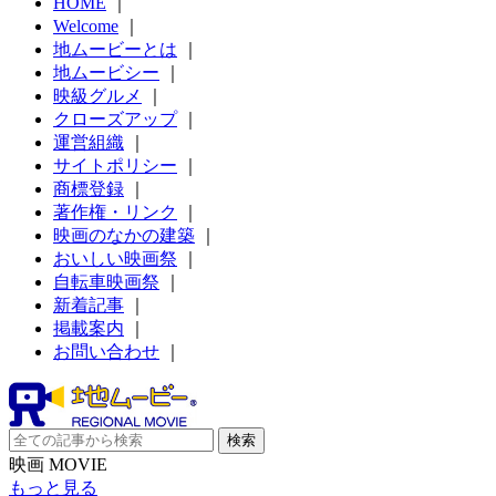
HOME
｜
Welcome
｜
地ムービーとは
｜
地ムービシー
｜
映級グルメ
｜
クローズアップ
｜
運営組織
｜
サイトポリシー
｜
商標登録
｜
著作権・リンク
｜
映画のなかの建築
｜
おいしい映画祭
｜
自転車映画祭
｜
新着記事
｜
掲載案内
｜
お問い合わせ
｜
映画 MOVIE
もっと見る