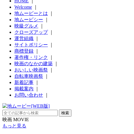
HOME
｜
Welcome
｜
地ムービーとは
｜
地ムービシー
｜
映級グルメ
｜
クローズアップ
｜
運営組織
｜
サイトポリシー
｜
商標登録
｜
著作権・リンク
｜
映画のなかの建築
｜
おいしい映画祭
｜
自転車映画祭
｜
新着記事
｜
掲載案内
｜
お問い合わせ
｜
映画 MOVIE
もっと見る