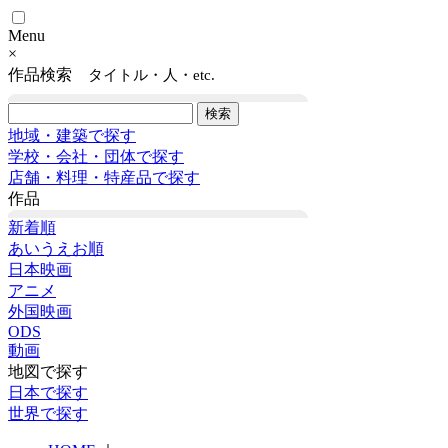
Menu
×
作品検索
タイトル・人・etc.
地域・建築で探す
学校・会社・団体で探す
店舗・料理・特産品で探す
作品
新着順
あいうえお順
日本映画
アニメ
外国映画
ODS
動画
地図で探す
日本で探す
世界で探す