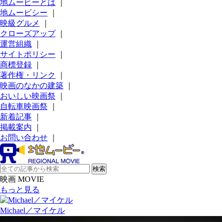
地ムービーとは
｜
地ムービシー
｜
映級グルメ
｜
クローズアップ
｜
運営組織
｜
サイトポリシー
｜
商標登録
｜
著作権・リンク
｜
映画のなかの建築
｜
おいしい映画祭
｜
自転車映画祭
｜
新着記事
｜
掲載案内
｜
お問い合わせ
｜
映画 MOVIE
もっと見る
Michael／マイケル