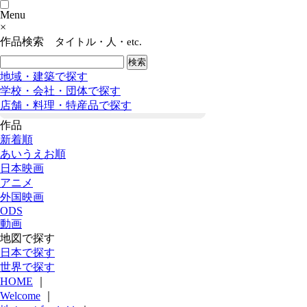
Menu
×
作品検索
タイトル・人・etc.
地域・建築で探す
学校・会社・団体で探す
店舗・料理・特産品で探す
作品
新着順
あいうえお順
日本映画
アニメ
外国映画
ODS
動画
地図で探す
日本で探す
世界で探す
HOME
｜
Welcome
｜