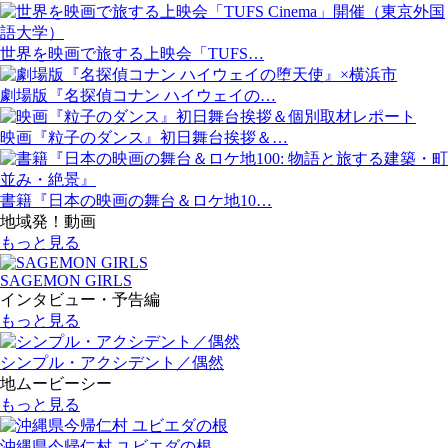
世界を映画で旅する上映会「TUFS…
劇場版『名探偵コナン ハイウェイの…
映画『粒子のダンス』初日舞台挨拶＆…
書籍『日本の映画の舞台＆ロケ地10…
地域発！動画
もっと見る
SAGEMON GIRLS
インタビュー・予告編
もっと見る
シンプル・アクシデント／偶然
地ムービーシー
もっと見る
沖縄県今帰仁村 ユビエダの根