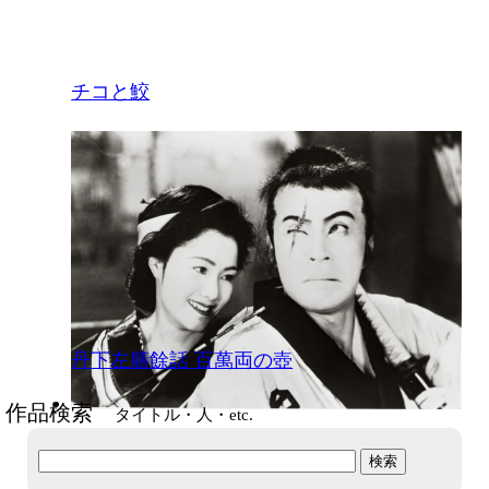
チコと鮫
丹下左膳餘話 百萬両の壺
作品検索
タイトル・人・etc.