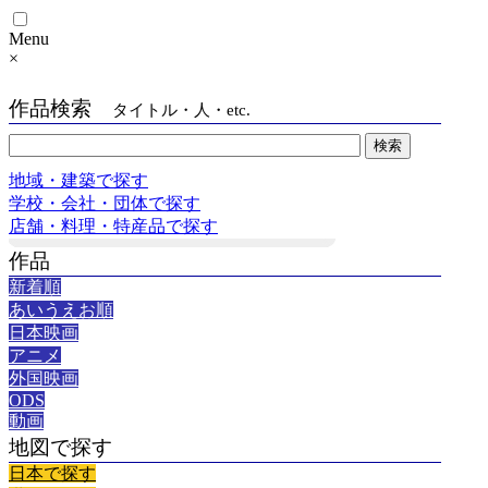
Menu
×
作品検索
タイトル・人・etc.
地域・建築で探す
学校・会社・団体で探す
店舗・料理・特産品で探す
作品
新着順
あいうえお順
日本映画
アニメ
外国映画
ODS
動画
地図で探す
日本で探す