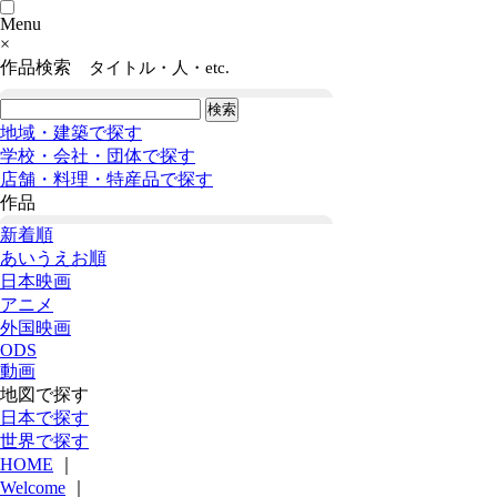
Menu
×
作品検索
タイトル・人・etc.
地域・建築で探す
学校・会社・団体で探す
店舗・料理・特産品で探す
作品
新着順
あいうえお順
日本映画
アニメ
外国映画
ODS
動画
地図で探す
日本で探す
世界で探す
HOME
｜
Welcome
｜