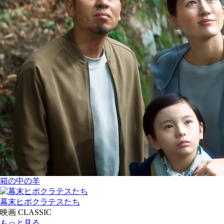
箱の中の羊
幕末ヒポクラテスたち
映画 CLASSIC
もっと見る