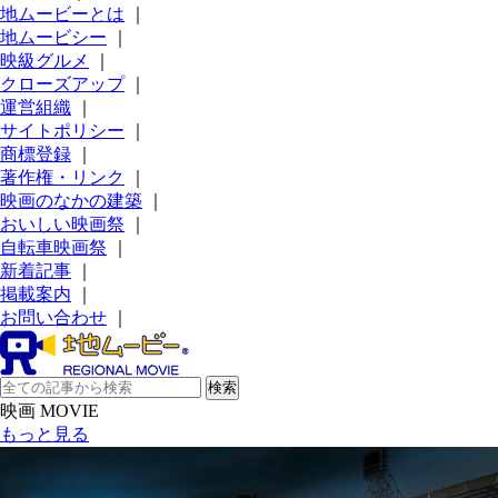
地ムービーとは
｜
地ムービシー
｜
映級グルメ
｜
クローズアップ
｜
運営組織
｜
サイトポリシー
｜
商標登録
｜
著作権・リンク
｜
映画のなかの建築
｜
おいしい映画祭
｜
自転車映画祭
｜
新着記事
｜
掲載案内
｜
お問い合わせ
｜
映画 MOVIE
もっと見る