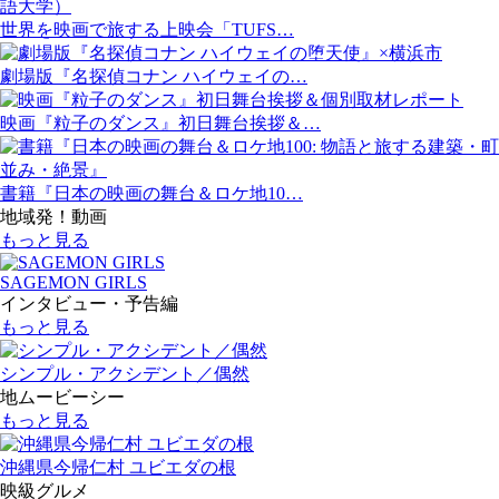
世界を映画で旅する上映会「TUFS…
劇場版『名探偵コナン ハイウェイの…
映画『粒子のダンス』初日舞台挨拶＆…
書籍『日本の映画の舞台＆ロケ地10…
地域発！動画
もっと見る
SAGEMON GIRLS
インタビュー・予告編
もっと見る
シンプル・アクシデント／偶然
地ムービーシー
もっと見る
沖縄県今帰仁村 ユビエダの根
映級グルメ