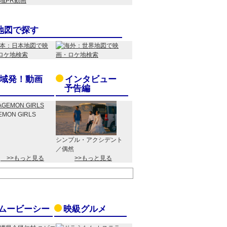
地図で探す
域発！動画
インタビュー
予告編
EMON GIRLS
シンプル・アクシデント
／偶然
>>もっと見る
>>もっと見る
ムービーシー
映級グルメ