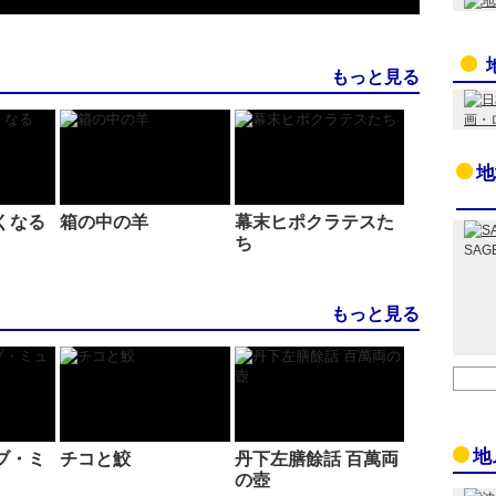
もっと見る
地
くなる
箱の中の羊
幕末ヒポクラテスた
ち
SAG
もっと見る
地
ブ・ミ
チコと鮫
丹下左膳餘話 百萬両
の壺