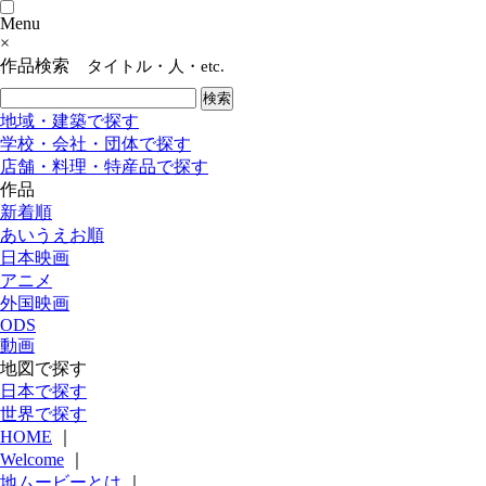
Menu
×
作品検索
タイトル・人・etc.
地域・建築で探す
学校・会社・団体で探す
店舗・料理・特産品で探す
作品
新着順
あいうえお順
日本映画
アニメ
外国映画
ODS
動画
地図で探す
日本で探す
世界で探す
HOME
｜
Welcome
｜
地ムービーとは
｜