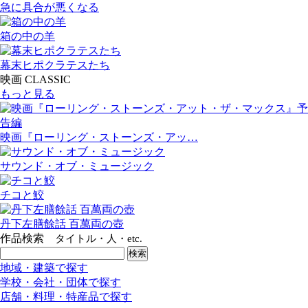
急に具合が悪くなる
箱の中の羊
幕末ヒポクラテスたち
映画 CLASSIC
もっと見る
映画『ローリング・ストーンズ・アッ…
サウンド・オブ・ミュージック
チコと鮫
丹下左膳餘話 百萬両の壺
作品検索
タイトル・人・etc.
地域・建築で探す
学校・会社・団体で探す
店舗・料理・特産品で探す