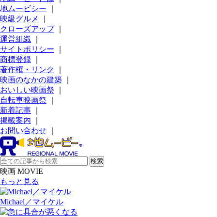
地ムービシー
｜
映級グルメ
｜
クローズアップ
｜
運営組織
｜
サイトポリシー
｜
商標登録
｜
著作権・リンク
｜
映画のなかの建築
｜
おいしい映画祭
｜
自転車映画祭
｜
新着記事
｜
掲載案内
｜
お問い合わせ
｜
映画 MOVIE
もっと見る
Michael／マイケル