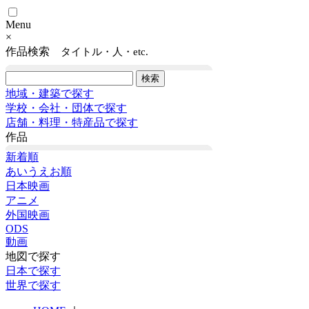
Menu
×
作品検索
タイトル・人・etc.
地域・建築で探す
学校・会社・団体で探す
店舗・料理・特産品で探す
作品
新着順
あいうえお順
日本映画
アニメ
外国映画
ODS
動画
地図で探す
日本で探す
世界で探す