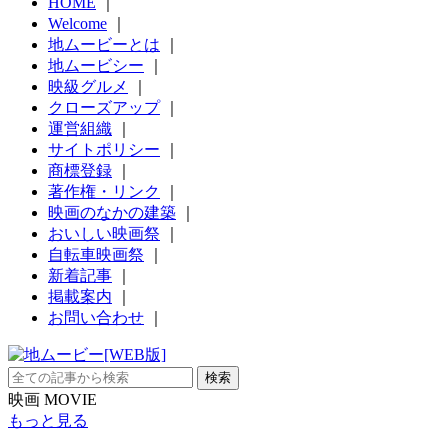
HOME
｜
Welcome
｜
地ムービーとは
｜
地ムービシー
｜
映級グルメ
｜
クローズアップ
｜
運営組織
｜
サイトポリシー
｜
商標登録
｜
著作権・リンク
｜
映画のなかの建築
｜
おいしい映画祭
｜
自転車映画祭
｜
新着記事
｜
掲載案内
｜
お問い合わせ
｜
映画 MOVIE
もっと見る