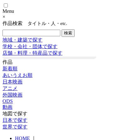
Menu
×
作品検索
タイトル・人・etc.
地域・建築で探す
学校・会社・団体で探す
店舗・料理・特産品で探す
作品
新着順
あいうえお順
日本映画
アニメ
外国映画
ODS
動画
地図で探す
日本で探す
世界で探す
HOME
｜