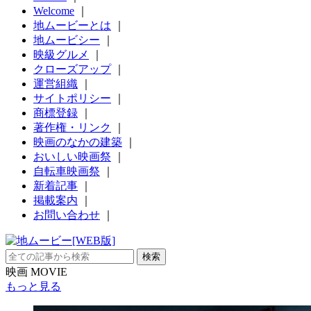
Welcome
｜
地ムービーとは
｜
地ムービシー
｜
映級グルメ
｜
クローズアップ
｜
運営組織
｜
サイトポリシー
｜
商標登録
｜
著作権・リンク
｜
映画のなかの建築
｜
おいしい映画祭
｜
自転車映画祭
｜
新着記事
｜
掲載案内
｜
お問い合わせ
｜
映画 MOVIE
もっと見る