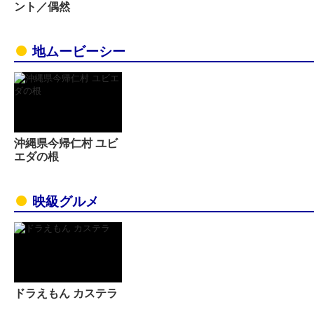
ント／偶然
地ムービーシー
沖縄県今帰仁村 ユビ
エダの根
映級グルメ
ドラえもん カステラ