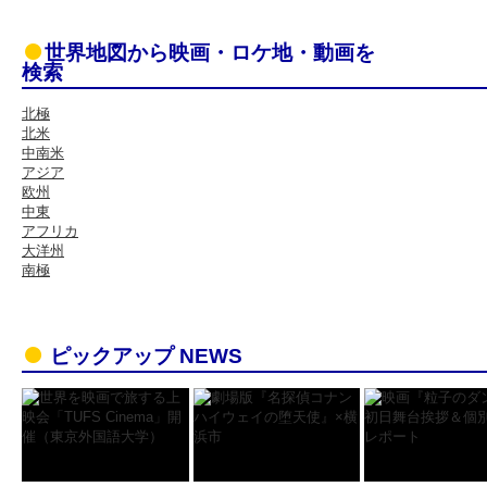
世界地図から映画・ロケ地・動画を
検索
北極
北米
中南米
アジア
欧州
中東
アフリカ
大洋州
南極
ピックアップ NEWS