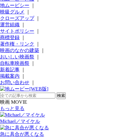
地ムービシー
｜
映級グルメ
｜
クローズアップ
｜
運営組織
｜
サイトポリシー
｜
商標登録
｜
著作権・リンク
｜
映画のなかの建築
｜
おいしい映画祭
｜
自転車映画祭
｜
新着記事
｜
掲載案内
｜
お問い合わせ
｜
映画 MOVIE
もっと見る
Michael／マイケル
急に具合が悪くなる