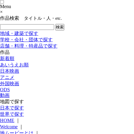
Menu
×
作品検索
タイトル・人・etc.
地域・建築で探す
学校・会社・団体で探す
店舗・料理・特産品で探す
作品
新着順
あいうえお順
日本映画
アニメ
外国映画
ODS
動画
地図で探す
日本で探す
世界で探す
HOME
｜
Welcome
｜
地ムービーとは
｜