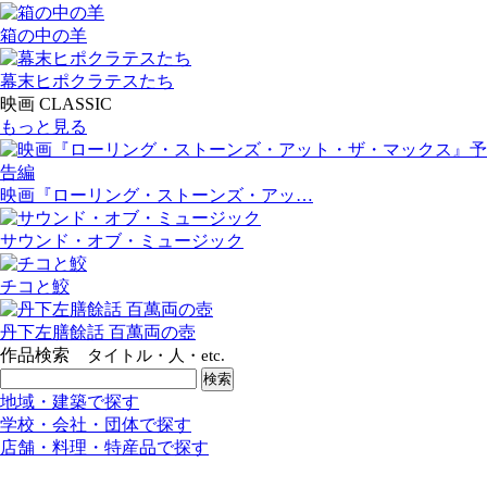
箱の中の羊
幕末ヒポクラテスたち
映画 CLASSIC
もっと見る
映画『ローリング・ストーンズ・アッ…
サウンド・オブ・ミュージック
チコと鮫
丹下左膳餘話 百萬両の壺
作品検索
タイトル・人・etc.
地域・建築で探す
学校・会社・団体で探す
店舗・料理・特産品で探す