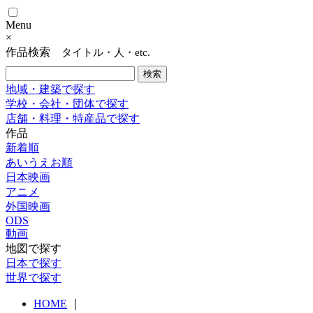
Menu
×
作品検索
タイトル・人・etc.
地域・建築で探す
学校・会社・団体で探す
店舗・料理・特産品で探す
作品
新着順
あいうえお順
日本映画
アニメ
外国映画
ODS
動画
地図で探す
日本で探す
世界で探す
HOME
｜