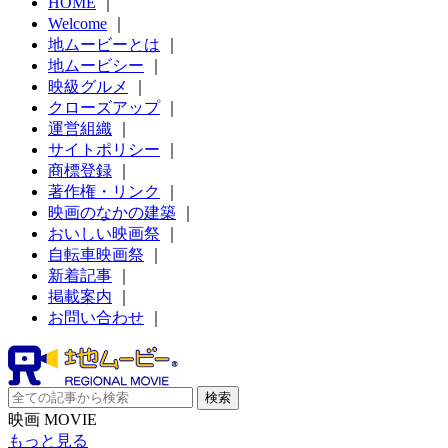
HOME
｜
Welcome
｜
地ムービーとは
｜
地ムービシー
｜
映級グルメ
｜
クローズアップ
｜
運営組織
｜
サイトポリシー
｜
商標登録
｜
著作権・リンク
｜
映画のなかの建築
｜
おいしい映画祭
｜
自転車映画祭
｜
新着記事
｜
掲載案内
｜
お問い合わせ
｜
映画 MOVIE
もっと見る