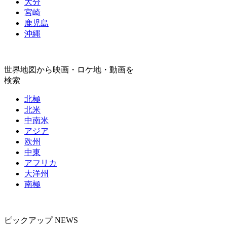
大分
宮崎
鹿児島
沖縄
世界地図から映画・ロケ地・動画を
検索
北極
北米
中南米
アジア
欧州
中東
アフリカ
大洋州
南極
ピックアップ NEWS