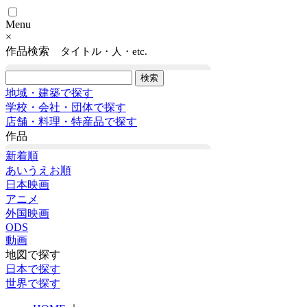
Menu
×
作品検索
タイトル・人・etc.
地域・建築で探す
学校・会社・団体で探す
店舗・料理・特産品で探す
作品
新着順
あいうえお順
日本映画
アニメ
外国映画
ODS
動画
地図で探す
日本で探す
世界で探す