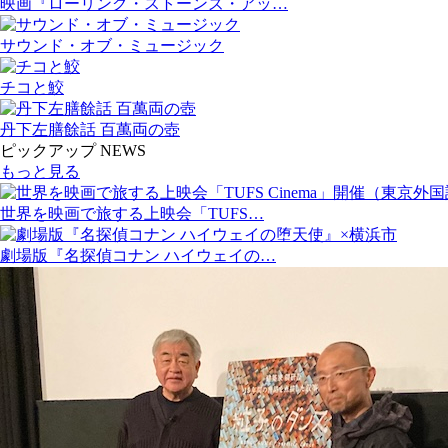
映画『ローリング・ストーンズ・アッ…
サウンド・オブ・ミュージック
チコと鮫
丹下左膳餘話 百萬両の壺
ピックアップ NEWS
もっと見る
世界を映画で旅する上映会「TUFS…
劇場版『名探偵コナン ハイウェイの…