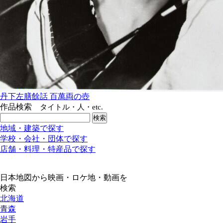
丹下左膳餘話 百萬両の壺
作品検索
タイトル・人・etc.
地域・建築で探す
学校・会社・団体で探す
店舗・料理・特産品で探す
日本地図から映画・ロケ地・動画を
検索
北海道
青森
岩手