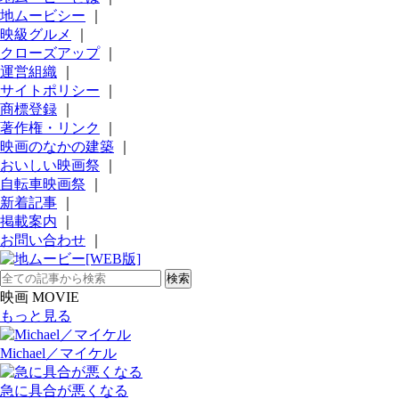
地ムービシー
｜
映級グルメ
｜
クローズアップ
｜
運営組織
｜
サイトポリシー
｜
商標登録
｜
著作権・リンク
｜
映画のなかの建築
｜
おいしい映画祭
｜
自転車映画祭
｜
新着記事
｜
掲載案内
｜
お問い合わせ
｜
映画 MOVIE
もっと見る
Michael／マイケル
急に具合が悪くなる