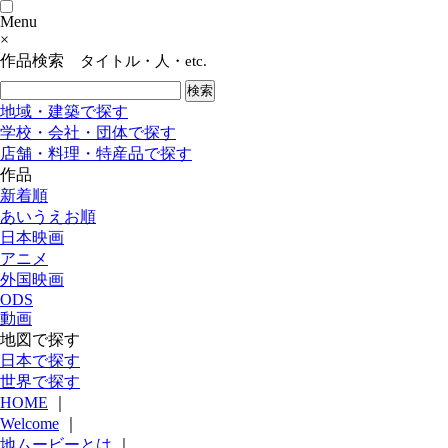
Menu
×
作品検索
タイトル・人・etc.
地域・建築で探す
学校・会社・団体で探す
店舗・料理・特産品で探す
作品
新着順
あいうえお順
日本映画
アニメ
外国映画
ODS
動画
地図で探す
日本で探す
世界で探す
HOME
｜
Welcome
｜
地ムービーとは
｜