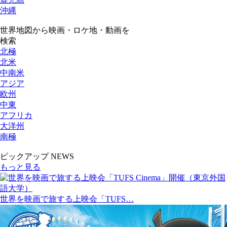
沖縄
世界地図から映画・ロケ地・動画を
検索
北極
北米
中南米
アジア
欧州
中東
アフリカ
大洋州
南極
ピックアップ NEWS
もっと見る
世界を映画で旅する上映会「TUFS…