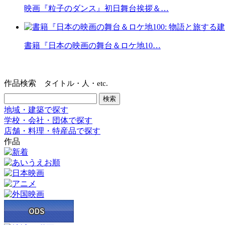
映画『粒子のダンス』初日舞台挨拶＆…
書籍『日本の映画の舞台＆ロケ地10…
作品検索
タイトル・人・etc.
地域・建築で探す
学校・会社・団体で探す
店舗・料理・特産品で探す
作品