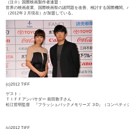
（注※）国際映画製作者連盟：
世界の映画産業、国際映画祭の諸問題を改善、検討する国際機関。パ
（2012年２月現在）が加盟している。
(c)2012 TIFF
ゲスト：
ＴＩＦＦアンバサダー 前田敦子さん
松江哲明監督 『フラッシュバックメモリーズ ３D』（コンペティ
(c)2012 TIFF