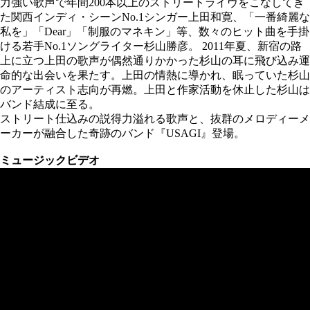
力強い歌声で年間200本以上のストリートライヴをこなしてき
た関西インディ・シーン­No.1シンガー上田和寛、「一番綺麗な
私を」「Dear」「制服のマネキン」等、数­々のヒット曲を手掛
ける若手No.1ソングライター杉山勝彦。 2011年夏、新宿の路
上に立つ上田の歌声が偶然通りかかった杉山の耳に飛び込み運
命­的な出会いを果たす。上田の情熱に導かれ、眠っていた杉山
のアーティスト志向が再燃。上田と作家活動を休止­した杉山は
バンド結成に至る。
ストリート仕込みの説得力溢れる歌声と、抜群のメロディーメ
ーカーが融合した奇跡のバ­ンド『USAGI』登場。
ミュージックビデオ