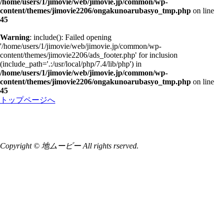
/home/users/1/jimovie/web/jimovie.jp/common/wp-
content/themes/jimovie2206/ongakunoarubasyo_tmp.php
on line
45
Warning
: include(): Failed opening
'/home/users/1/jimovie/web/jimovie.jp/common/wp-
content/themes/jimovie2206/ads_footer.php' for inclusion
(include_path='.:/usr/local/php/7.4/lib/php') in
/home/users/1/jimovie/web/jimovie.jp/common/wp-
content/themes/jimovie2206/ongakunoarubasyo_tmp.php
on line
45
トップページへ
Copyright © 地ムービー All rights rserved.