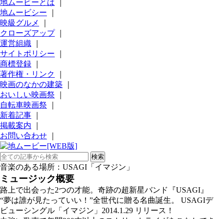
地ムービーとは
｜
地ムービシー
｜
映級グルメ
｜
クローズアップ
｜
運営組織
｜
サイトポリシー
｜
商標登録
｜
著作権・リンク
｜
映画のなかの建築
｜
おいしい映画祭
｜
自転車映画祭
｜
新着記事
｜
掲載案内
｜
お問い合わせ
｜
音楽のある場所：USAGI「イマジン」
ミュージック概要
路上で出会った2つの才能。奇跡の超新星バンド『USAGI』
“夢は誰が見たっていい！”全世代に贈る名曲誕生。 USAGIデ
ビューシングル「イマジン」2014.1.29 リリース！