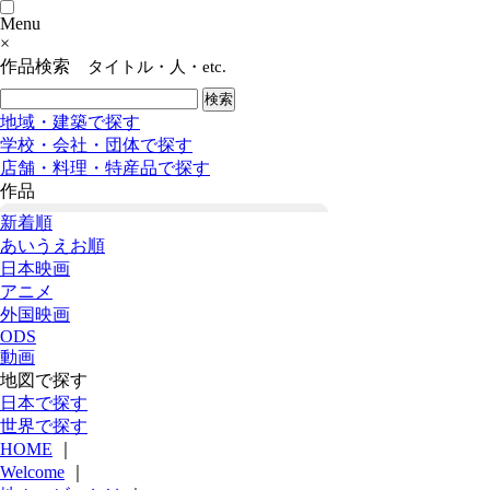
Menu
×
作品検索
タイトル・人・etc.
地域・建築で探す
学校・会社・団体で探す
店舗・料理・特産品で探す
作品
新着順
あいうえお順
日本映画
アニメ
外国映画
ODS
動画
地図で探す
日本で探す
世界で探す
HOME
｜
Welcome
｜