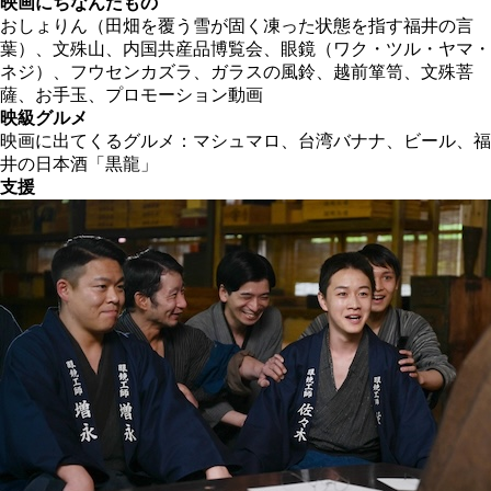
映画にちなんだもの
おしょりん（田畑を覆う雪が固く凍った状態を指す福井の言
葉）、文殊山、内国共産品博覧会、眼鏡（ワク・ツル・ヤマ・
ネジ）、フウセンカズラ、ガラスの風鈴、越前箪笥、文殊菩
薩、お手玉、プロモーション動画
映級グルメ
映画に出てくるグルメ：マシュマロ、台湾バナナ、ビール、福
井の日本酒「黒龍」
支援