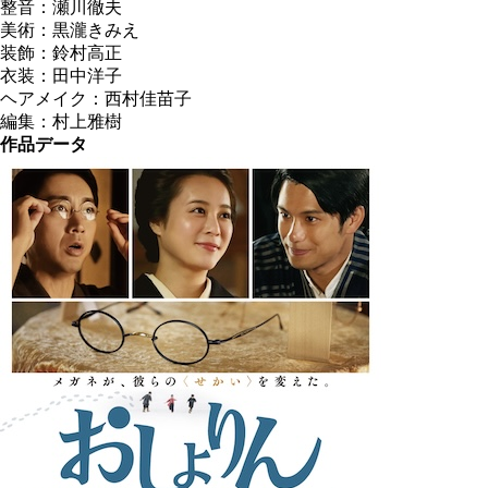
整音：瀬川徹夫
美術：黒瀧きみえ
装飾：鈴村高正
衣装：田中洋子
ヘアメイク：西村佳苗子
編集：村上雅樹
作品データ