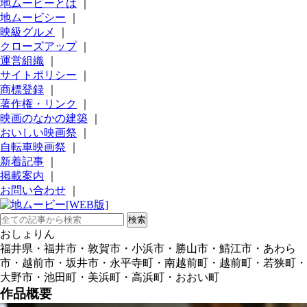
地ムービーとは
｜
地ムービシー
｜
映級グルメ
｜
クローズアップ
｜
運営組織
｜
サイトポリシー
｜
商標登録
｜
著作権・リンク
｜
映画のなかの建築
｜
おいしい映画祭
｜
自転車映画祭
｜
新着記事
｜
掲載案内
｜
お問い合わせ
｜
おしょりん
福井県・福井市・敦賀市・小浜市・勝山市・鯖江市・あわら
市・越前市・坂井市・永平寺町・南越前町・越前町・若狭町・
大野市・池田町・美浜町・高浜町・おおい町
作品概要