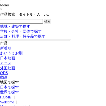
Menu
×
作品検索
タイトル・人・etc.
地域・建築で探す
学校・会社・団体で探す
店舗・料理・特産品で探す
作品
新着順
あいうえお順
日本映画
アニメ
外国映画
ODS
動画
地図で探す
日本で探す
世界で探す
HOME
｜
Welcome
｜