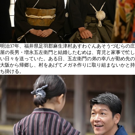
明治37年、福井県足羽郡麻生津村あすわぐんあそうづむらの庄
屋の長男・増永五左衛門と結婚したむめは、育児と家事で忙し
い日々を送っていた。ある日、五左衛門の弟の幸八が勤め先の
大阪から帰郷し、村をあげてメガネ作りに取り組まないかと持
ち掛ける。