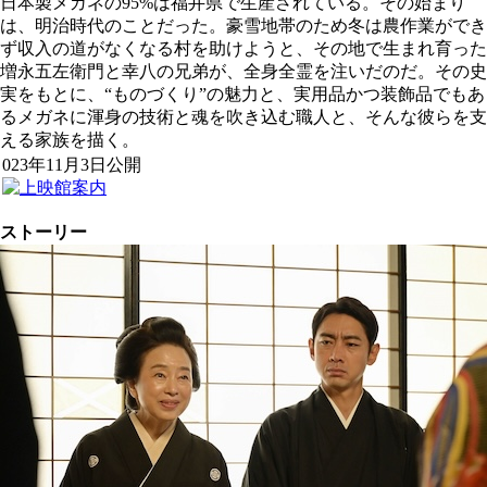
日本製メガネの95%は福井県で生産されている。その始まり
は、明治時代のことだった。豪雪地帯のため冬は農作業ができ
ず収入の道がなくなる村を助けようと、その地で生まれ育った
増永五左衛門と幸八の兄弟が、全身全霊を注いだのだ。その史
実をもとに、“ものづくり”の魅力と、実用品かつ装飾品でもあ
るメガネに渾身の技術と魂を吹き込む職人と、そんな彼らを支
える家族を描く。
023年11月3日公開
ストーリー