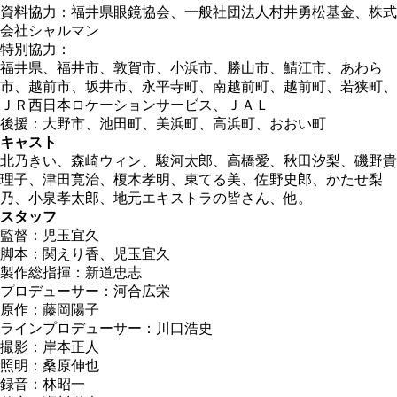
資料協力：福井県眼鏡協会、一般社団法人村井勇松基金、株式
会社シャルマン
特別協力：
福井県、福井市、敦賀市、小浜市、勝山市、鯖江市、あわら
市、越前市、坂井市、永平寺町、南越前町、越前町、若狭町、
ＪＲ西日本ロケーションサービス、ＪＡＬ
後援：大野市、池田町、美浜町、高浜町、おおい町
キャスト
北乃きい、森崎ウィン、駿河太郎、高橋愛、秋田汐梨、磯野貴
理子、津田寛治、榎木孝明、東てる美、佐野史郎、かたせ梨
乃、小泉孝太郎、地元エキストラの皆さん、他。
スタッフ
監督：児玉宜久
脚本：関えり香、児玉宜久
製作総指揮：新道忠志
プロデューサー：河合広栄
原作：藤岡陽子
ラインプロデューサー：川口浩史
撮影：岸本正人
照明：桑原伸也
録音：林昭一