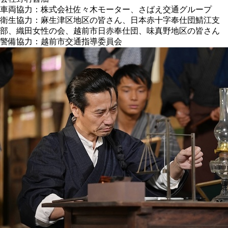
車両協力：株式会社佐々木モーター、さばえ交通グループ
衛生協力：麻生津区地区の皆さん、日本赤十字奉仕団鯖江支
部、織田女性の会、越前市日赤奉仕団、味真野地区の皆さん
警備協力：越前市交通指導委員会