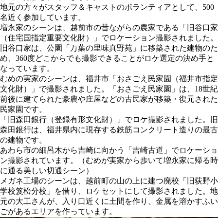
地元の方々がスタッフ＆キャストのボランティアとして、500
名近く参加しています。
増永家のシーンは、越前市の昔ながらの農家である「旧谷口家
（住宅国指定重要文化財）」でロケーション撮影されました。
旧谷口家は、公園「万葉の里味真野苑」に移築された建物のた
め、360度どこからでも撮影できることがロケ選定の決め手と
なっています。
むめの実家のシーンは、福井市「おさごえ民家園（福井市指定
文化財）」で撮影されました。「おさごえ民家園」は、18世紀
前後に建てられた豪農や庄屋などの古民家が移築・復元された
民家園です。
「旧森田銀行（登録有形文化財）」でロケ撮影されました。旧
森田銀行は、福井県内に現存する鉄筋コンクリート造りの最古
の建物です。
あわら市の細呂木から吉崎に向かう「吉崎古道」でロケーショ
ン撮影されています。（むめが実家から歩いて増永家に帰る時
に通る美しい切通シーン）
メガネ工場のシーンは、越前町の山の上に建つ廃校「旧荻野小
学校笈松分校」を借り、ロケセットにして撮影されました。地
元の大工さんが、入り口近くに土間を作り、金属を溶かすふい
ごがあるエリアを作っています。