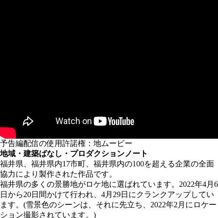
予告編配信の使用許諾権：地ムービー
地域・建築ばなし・プロダクションノート
福井県、福井県内17市町、福井県内の100を超える企業の全面
協力により製作された作品です。
福井県の多くの景勝地がロケ地に選ばれています。2022年4月6
日から20日間かけて行われ、4月29日にクランクアップしてい
ます。(雪景色のシーンは、それに先立ち、2022年2月にロケー
ション撮影されています。)