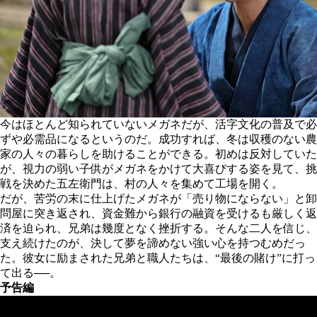
今はほとんど知られていないメガネだが、活字文化の普及で必
ずや必需品になるというのだ。成功すれば、冬は収穫のない農
家の人々の暮らしを助けることができる。初めは反対していた
が、視力の弱い子供がメガネをかけて大喜びする姿を見て、挑
戦を決めた五左衛門は、村の人々を集めて工場を開く。
だが、苦労の末に仕上げたメガネが「売り物にならない」と卸
問屋に突き返され、資金難から銀行の融資を受けるも厳しく返
済を迫られ、兄弟は幾度となく挫折する。そんな二人を信じ、
支え続けたのが、決して夢を諦めない強い心を持つむめだっ
た。彼女に励まされた兄弟と職人たちは、“最後の賭け”に打っ
て出る──。
予告編