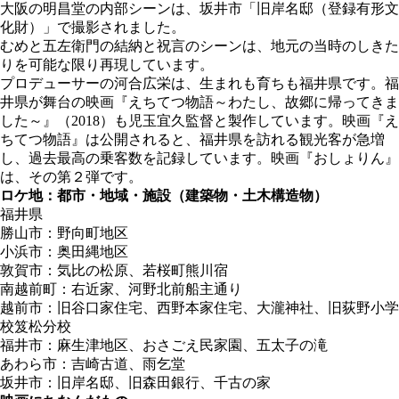
大阪の明昌堂の内部シーンは、坂井市「旧岸名邸（登録有形文
化財）」で撮影されました。
むめと五左衛門の結納と祝言のシーンは、地元の当時のしきた
りを可能な限り再現しています。
プロデューサーの河合広栄は、生まれも育ちも福井県です。福
井県が舞台の映画『えちてつ物語～わたし、故郷に帰ってきま
した～』（2018）も児玉宜久監督と製作しています。映画『え
ちてつ物語』は公開されると、福井県を訪れる観光客が急増
し、過去最高の乗客数を記録しています。映画『おしょりん』
は、その第２弾です。
ロケ地：都市・地域・施設（建築物・土木構造物）
福井県
勝山市：野向町地区
小浜市：奥田縄地区
敦賀市：気比の松原、若桜町熊川宿
南越前町：右近家、河野北前船主通り
越前市：旧谷口家住宅、西野本家住宅、大瀧神社、旧荻野小学
校笈松分校
福井市：麻生津地区、おさごえ民家園、五太子の滝
あわら市：吉崎古道、雨乞堂
坂井市：旧岸名邸、旧森田銀行、千古の家