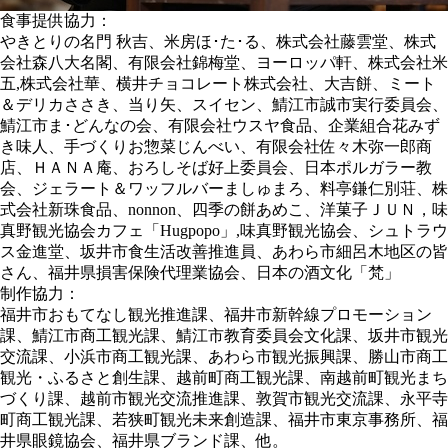
食事提供協力：
やきとりの名門 秋吉、米房ほ･た･る、株式会社藤雲堂、株式
会社森八大名閣、有限会社錦梅堂、ヨーロッパ軒、株式会社米
五,株式会社華、横井チョコレート株式会社、大吉餅、ミート
＆デリカささき、当り矢、スイセン、鯖江市誠市実行委員会、
鯖江市ま･どんなの会、有限会社ウスヤ食品、企業組合花みず
き味人、手づくりお惣菜じんべい、有限会社佐々木弥一郎商
店、ＨＡＮＡ庵、おろしそば好上委員会、日本ポルガラー教
会、ジェラート＆ワッフルバーましゅまろ、料亭鎌仁別荘、株
式会社新珠食品、nonnon、四季の餅あめこ、洋菓子ＪＵＮ，味
真野観光協会カフェ「Hugpopo」,味真野観光協会、シュトラウ
ス金進堂、坂井市食生活改善推進員、あわら市細呂木地区の皆
さん、福井県損害保険代理業協会、日本の酒文化「梵」
制作協力：
福井市おもてなし観光推進課、福井市新幹線プロモーション
課、鯖江市商工観光課、鯖江市教育委員会文化課、坂井市観光
交流課、小浜市商工観光課、あわら市観光振興課、勝山市商工
観光・ふるさと創生課、越前町商工観光課、南越前町観光まち
づくり課、越前市観光交流推進課、敦賀市観光交流課、永平寺
町商工観光課、若狭町観光未来創造課、福井市東京事務所、福
井県眼鏡協会、福井県ブランド課、他。