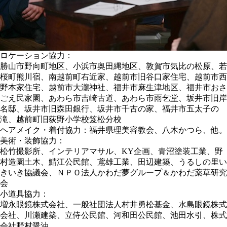
ロケーション協力：
勝山市野向町地区、小浜市奥田縄地区、敦賀市気比の松原、若
桜町熊川宿、南越前町右近家、越前市旧谷口家住宅、越前市西
野本家住宅、越前市大瀧神社、福井市麻生津地区、福井市おさ
ごえ民家園、あわら市吉崎古道、あわら市雨乞堂、坂井市旧岸
名邸、坂井市旧森田銀行、坂井市千古の家、福井市五太子の
滝、越前町旧荻野小学校笈松分校
ヘアメイク・着付協力：福井県理美容教会、八木かつら、他。
美術・装飾協力：
松竹撮影所、インテリアマサル、KY企画、青沼塗装工業、野
村造園土木、鯖江公民館、鳶雄工業、田辺建築、うるしの里い
きいき協議会、ＮＰＯ法人かわだ夢グループ＆かわだ薬草研究
会
小道具協力：
増永眼鏡株式会社、一般社団法人村井勇松基金、水島眼鏡株式
会社、川瀬建築、立侍公民館、河和田公民館、池田水引、株式
会社野村醤油