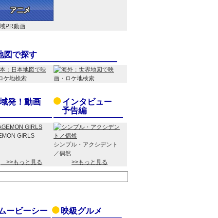
地図で探す
域発！動画
インタビュー
予告編
EMON GIRLS
シンプル・アクシデント
／偶然
>>もっと見る
>>もっと見る
ムービーシー
映級グルメ