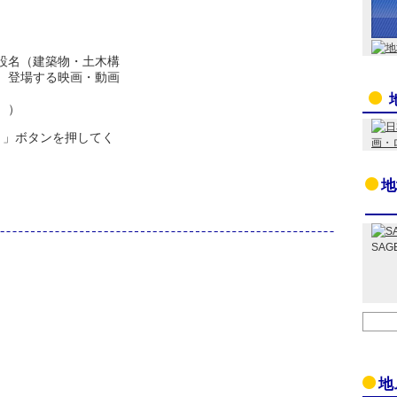
設名（建築物・土木構
。登場する映画・動画
。）
 」ボタンを押してく
地
SAG
地