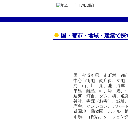
国・都市・地域・建築で探
国、都道府県、市町村、都市
中心市街地、商店街、団地、
海、山、川、湖、池、海岸、
半島、離島、岬、湾、港、･･
運河、灯台、ダム、橋、道路
神社、寺院（お寺）、城址、
庁舎、マンション、アパート
遊園地、動物園、ホテル、旅
市場、百貨店、ショッピング