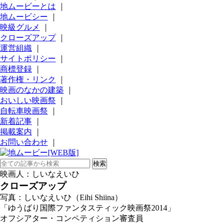
地ムービーとは
｜
地ムービシー
｜
映級グルメ
｜
クローズアップ
｜
運営組織
｜
サイトポリシー
｜
商標登録
｜
著作権・リンク
｜
映画のなかの建築
｜
おいしい映画祭
｜
自転車映画祭
｜
新着記事
｜
掲載案内
｜
お問い合わせ
｜
映画人：しいなえいひ
クローズアップ
写真：しいなえいひ（Eihi Shiina）
「ゆうばり国際ファンタスティック映画祭2014」
オフシアター・コンペティション審査員