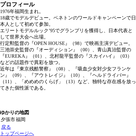
プロフィール
1976年福岡生まれ。
18歳でモデルデビュー。ベネトンのワールドキャンペーンで日
本人として初めて参加。
エリートモデルルック’95でグランプリを獲得し、日本代表と
して世界大会へ出場。
行定勲監督の『OPEN HOUSE』（98）で映画主演デビュー。
三池崇史監督の『オーディション』（00）、青山真治監督の
『EUREKA』（01）、北村龍平監督の『スカイハイ』（03）
などの話題作で異彩を放つ。
近年は『東京残酷警察』（08）、『吸血少女対少女フランケ
ン』（09）、『アウトレイジ』（10）、『ヘルドライバー』
（11）、「めめめのくらげ」（13）など、独特な存在感を放っ
てきた個性派である。
ゆかりの地図
夕張市
福岡
戻る
トップページへ