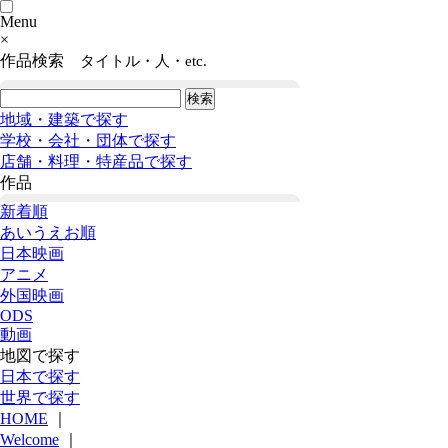
Menu
×
作品検索
タイトル・人・etc.
地域・建築で探す
学校・会社・団体で探す
店舗・料理・特産品で探す
作品
新着順
あいうえお順
日本映画
アニメ
外国映画
ODS
動画
地図で探す
日本で探す
世界で探す
HOME
｜
Welcome
｜