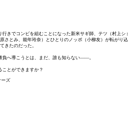
り行きでコンビを組むことになった新米サギ師、テツ（村上シ
石原さとみ、能年玲奈）とひとりのノッポ（小柳友）が転がり
きてきたのだった。
勝負へ導こうとは、まだ、誰も知らない――。
ることができますか？
ナーズ