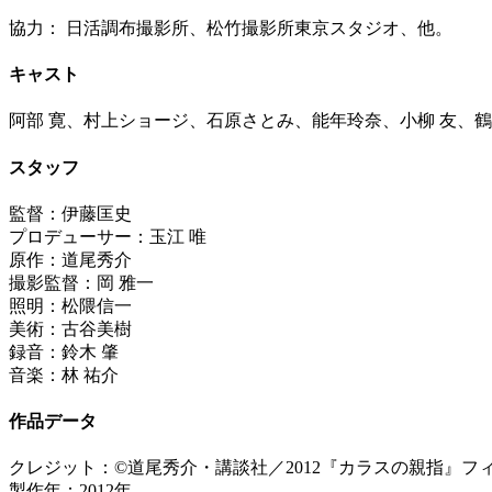
協力： 日活調布撮影所、松竹撮影所東京スタジオ、他。
キャスト
阿部 寛、村上ショージ、石原さとみ、能年玲奈、小柳 友、
スタッフ
監督：伊藤匡史
プロデューサー：玉江 唯
原作：道尾秀介
撮影監督：岡 雅一
照明：松隈信一
美術：古谷美樹
録音：鈴木 肇
音楽：林 祐介
作品データ
クレジット：©道尾秀介・講談社／2012『カラスの親指』フ
製作年：2012年