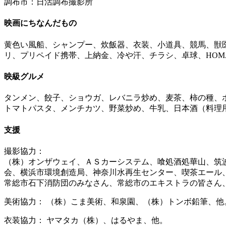
調布市：日活調布撮影所
映画にちなんだもの
黄色い風船、シャンプー、炊飯器、衣装、小道具、競馬、獣
リ、プリペイド携帯、上納金、冷や汗、チラシ、卓球、HOMAT 
映級グルメ
タンメン、餃子、ショウガ、レバニラ炒め、麦茶、柿の種、
トマトパスタ、メンチカツ、野菜炒め、牛乳、日本酒（料理
支援
撮影協力：
（株）オンザウェイ、ＡＳカーシステム、喰処酒処華山、筑
会、横浜市環境創造局、神奈川水再生センター、喫茶エール
常総市石下消防団のみなさん、常総市のエキストラの皆さん
美術協力： （株）こま美術、和泉園、（株）トンボ鉛筆、他
衣装協力： ヤマタカ（株）、はるやま、他。