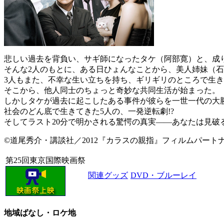
悲しい過去を背負い、サギ師になったタケ（阿部寛）と、成
そんな2人のもとに、ある日ひょんなことから、美人姉妹（
3人もまた、不幸な生い立ちを持ち、ギリギリのところで生
そこから、他人同士のちょっと奇妙な共同生活が始まった。
しかしタケが過去に起こしたある事件が彼らを一世一代の大
社会のどん底で生きてきた5人の、一発逆転劇!?
そしてラスト20分で明かされる驚愕の真実――あなたは見破
©道尾秀介・講談社／2012『カラスの親指』フィルムパート
第25回東京国際映画祭
関連グッズ
DVD・ブルーレイ
地域ばなし・ロケ地