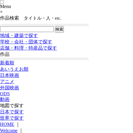
Menu
×
作品検索
タイトル・人・etc.
地域・建築で探す
学校・会社・団体で探す
店舗・料理・特産品で探す
作品
新着順
あいうえお順
日本映画
アニメ
外国映画
ODS
動画
地図で探す
日本で探す
世界で探す
HOME
｜
Welcome
｜