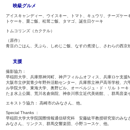
映級グルメ
アイスキャンディー、ウイスキー、トマト、キュウリ、チーズケー
トケーキ、栗ご飯、松茸ご飯、タマゴ、誕生日ケーキ
トムコリンズ（カクテル）
（原作）
青豆のごはん、天ぷら、しめじご飯、なすの煮浸し、さわらの西京
支援
撮影協力：
早稲田大学、兵庫県神河町、神戸フィルムオフィス、兵庫ロケ支援N
大阪市立伊賀青少年野外活動センター、兵庫県立神戸高等学校、六
ル学院大学、東海大学、奥野ビル、オーベルジュ・ド・リル トーキ
たま水上公園、荒川名倉病院、神奈川県立近代美術館、、群馬音楽
エキストラ協力： 高崎市のみなさん、他。
Special Thanks ：
早稲田大学大学院国際情報通信研究科 安藤紘平教授研究室のみなさ
みなさん、リンクス、群馬交響楽団、小野コースケ、他。