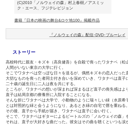
(C)2010「ノルウェイの森」村上春樹／アスミッ
ク・エース、フジテレビジョン
書籍『日本の映画の舞台&ロケ地100』掲載作品
『ノルウェイの森』配信･DVD･ブルーレイ
ストーリー
高校時代に親友・キズキ（高良健吾）を自殺で喪ったワタナベ（松
人間がいない東京の大学に行く。
そこでワタナベは空っぽな日々を送るが、偶然キズキの恋人だった
大切なものを喪った者同士付き合いを深めていき、ワタナベは直子
二十歳の誕生日に二人は夜を共にする。
ところが、ワタナベの想いが深まれば深まるほど直子の喪失感はよ
直子は結局京都の療養所に入院することになる。
そんな折にワタナベは大学で、小動物のように瑞々しい緑（水原希
とは対照的な緑と会うようになり、あるとき緑の自宅で唇を重ねる
その後、直子から手紙が届き、ワタナベは直子に会い行く。
そこで、ワタナベはギターによるビートルズの「ノルウェイの森」
それは、直子が大好きな曲だった。彼女はその曲を聴くといつも涙