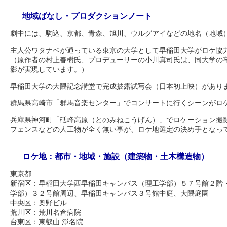
地域ばなし・プロダクションノート
劇中には、駒込、京都、青森、旭川、ウルグアイなどの地名（地域
主人公ワタナベが通っている東京の大学として早稲田大学がロケ協
（原作者の村上春樹氏、プロデューサーの小川真司氏は、同大学の
影が実現しています。）
早稲田大学の大隈記念講堂で完成披露試写会（日本初上映）があり
群馬県高崎市「群馬音楽センター」でコンサートに行くシーンがロ
兵庫県神河町「砥峰高原（とのみねこうげん）」でロケーション撮
フェンスなどの人工物が全く無い事が、ロケ地選定の決め手となっ
ロケ地：都市・地域・施設（建築物・土木構造物）
東京都
新宿区：早稲田大学西早稲田キャンパス（理工学部）５７号館２階
学部）３２号館周辺、早稲田キャンパス３号館中庭、大隈庭園
中央区：奥野ビル
荒川区：荒川名倉病院
台東区：東叡山 淨名院