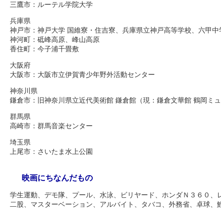
三鷹市：ルーテル学院大学
兵庫県
神戸市：神戸大学 国維寮・住吉寮、兵庫県立神戸高等学校、六甲中
神河町：砥峰高原、峰山高原
香住町：今子浦千畳敷
大阪府
大阪市：大阪市立伊賀青少年野外活動センター
神奈川県
鎌倉市：旧神奈川県立近代美術館 鎌倉館（現：鎌倉文華館 鶴岡ミ
群馬県
高崎市：群馬音楽センター
埼玉県
上尾市：さいたま水上公園
映画にちなんだもの
学生運動、デモ隊、プール、水泳、ビリヤード、ホンダＮ３６０、
二股、マスターベーション、アルバイト、タバコ、外務省、卓球、