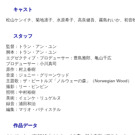
キャスト
松山ケンイチ、菊地凛子、水原希子、高良健吾、霧島れいか、初音
スタッフ
監督：トラン・アン・ユン
脚本：トラン・アン・ユン
エグゼクティブ・プロデューサー：豊島雅郎、亀山千広
プロデューサー：小川真司
原作：村上春樹
音楽：ジョニー・グリーンウッド
主題歌：ザ・ビートルズ「ノルウェーの森」（Norwegian Wood）
撮影：リー・ピンビン
照明：中村裕樹
美術：イェンケ・リュゲルヌ
録音：浦田和治
編集：マリオ・バティステル
作品データ