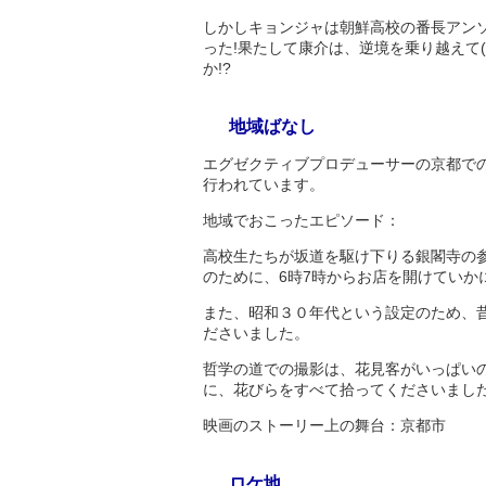
しかしキョンジャは朝鮮高校の番長アンソ
った!果たして康介は、逆境を乗り越えて
か!?
地域ばなし
エグゼクティブプロデューサーの京都で
行われています。
地域でおこったエピソード：
高校生たちが坂道を駆け下りる銀閣寺の
のために、6時7時からお店を開けていか
また、昭和３０年代という設定のため、
ださいました。
哲学の道での撮影は、花見客がいっぱい
に、花びらをすべて拾ってくださいまし
映画のストーリー上の舞台：京都市
ロケ地