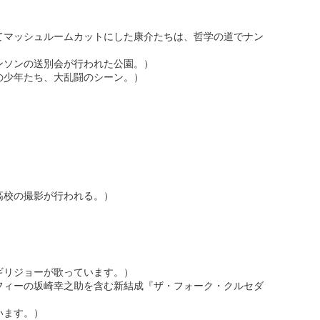
てマッシュルームカットにした康介たちは、哲学の道でナン
ンソンの送別会が行われた公園。）
の少年たち、大乱闘のシーン。）
高校の撮影が行われる。）
ギリジョーが歌っています。）
フィーの坂崎幸之助を含む新結成『ザ・フォーク・クルセダ
います。）