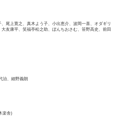
子、尾上寛之、真木よう子、小出恵介、波岡一喜、オダギリ
、大友康平、笑福亭松之助、ぼんちおさむ、笹野高史、前田
代治、細野義朗
木楽舎)