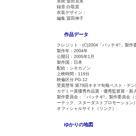
美術:金田克美
録音:白取貢
衣装デザイン：
編集:冨田伸子
作品データ
クレジット：(C)2004「パッチギ!」製作
製作年：2004年
公開日：2005年1月
製作国：日本
配給：シネカノン
上映時間：119分
映倫区分:PG-12
受賞歴等:第79回キネマ旬報ベスト・テン
カデミー賞優秀作品賞・優秀監督賞・新
製作委員会：「パッチギ!」製作委員会
ーテック、スターダストプロモーション
オフィシャルサイト（リンク）:
ゆかりの地図