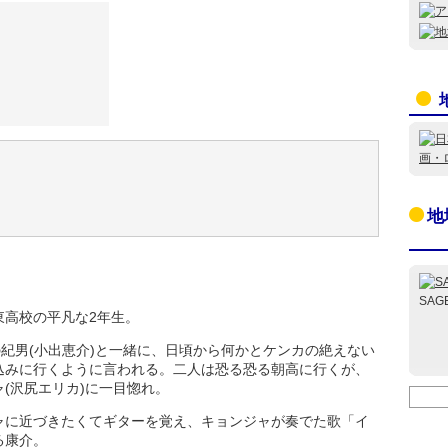
地
SAG
立東高校の平凡な2年生。
の紀男(小出恵介)と一緒に、日頃から何かとケンカの絶えない
込みに行くように言われる。二人は恐る恐る朝高に行くが、
(沢尻エリカ)に一目惚れ。
ャに近づきたくてギターを覚え、キョンジャが奏でた歌「イ
る康介。