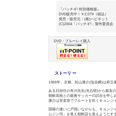
『パッチギ! 特別価格版』
DVD販売中！￥2,079（税込）
発売・販売元：(株)ハピネット
(C)2004「パッチギ!」製作委員会
DVD・ブルーレイ購入
ストーリ ー
1968年、京都。松山康介(塩谷瞬)は府
ある日担任の布川先生(光石研)から親友
朝鮮高校との親善サッカーの試合を申し
康介は音楽室でフルートを吹くキョンジャ
国籍の違いに戸惑いながらも、キョンジ
ムジン河」を覚え朝鮮語も覚えようとす