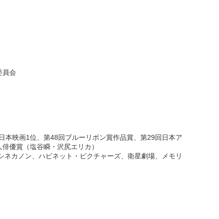
委員会
日本映画1位、第48回ブルーリボン賞作品賞、第29回日本ア
人俳優賞（塩谷瞬・沢尻エリカ）
（シネカノン、ハピネット・ピクチャーズ、衛星劇場、メモリ
）