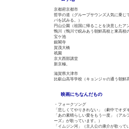
京都府京都市
哲学の道（グループサウンズ人気に乗じ
パを試みる。）
円山公園（祖国に帰ることを決意したア
鴨川（鴨川で睨みあう朝鮮高校と東高校
宝ケ池
銀閣寺
賀茂大橋
祇園
京大西部講堂
新京極。
滋賀県大津市
比叡山高等学校（キョンジャの通う朝鮮
映画にちなんだもの
・フォークソング
「悲しくてやりきれない」（劇中でオダ
「あの素晴らしい愛をもう一度」（アル
ーズ』が歌っています。）
「イムジン河」（主人公の康介が歌って