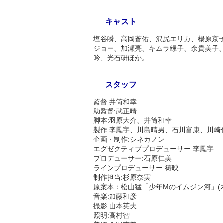
キャスト
塩谷瞬、高岡蒼佑、沢尻エリカ、楊原京
ジョー、加瀬亮、キムラ緑子、余貴美子
吟、光石研ほか。
スタッフ
監督:井筒和幸
助監督:武正晴
脚本:羽原大介、井筒和幸
製作:李鳳宇、川島晴男、石川富康、川崎
企画・制作:シネカノン
エグゼクティブプロデューサー:李鳳宇
プロデューサー:石原仁美
ラインプロデューサー:祷映
制作担当:杉原奈実
原案本：松山猛「少年Mのイムジン河」(
音楽:加藤和彦
撮影:山本英夫
照明:高村智