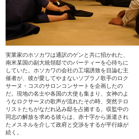
実業家のホソカワは通訳のゲンと共に招かれた、
南米某国の副大統領邸でのパーティーを心待ちに
していた。ホソカワの会社の工場誘致を目論む主
催者が、彼が愛してやまないソプラノ歌手のロク
サーヌ・コスのサロンコンサートを企画したの
だ。現地の名士や各国の大使も集まり、女神のよ
うなロクサーヌの歌声が流れたその時、突然テロ
リストたちがなだれ込み邸を占拠する。収監中の
同志の解放を求める彼らは、赤十字から派遣され
たメスネルを介して政府と交渉をするが平行線が
続く。