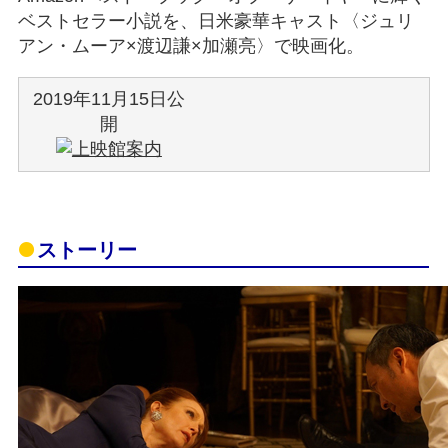
ベストセラー小説を、日米豪華キャスト〈ジュリ
アン・ムーア×渡辺謙×加瀬亮〉で映画化。
2019年11月15日公
開
ストーリー