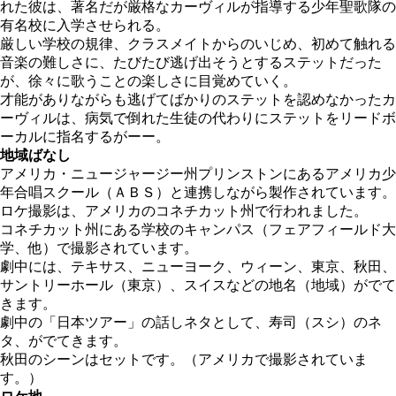
れた彼は、著名だが厳格なカーヴィルが指導する少年聖歌隊の
有名校に入学させられる。
厳しい学校の規律、クラスメイトからのいじめ、初めて触れる
音楽の難しさに、たびたび逃げ出そうとするステットだった
が、徐々に歌うことの楽しさに目覚めていく。
才能がありながらも逃げてばかりのステットを認めなかったカ
ーヴィルは、病気で倒れた生徒の代わりにステットをリードボ
ーカルに指名するがーー。
地域ばなし
アメリカ・ニュージャージー州プリンストンにあるアメリカ少
年合唱スクール（ＡＢＳ）と連携しながら製作されています。
ロケ撮影は、アメリカのコネチカット州で行われました。
コネチカット州にある学校のキャンパス（フェアフィールド大
学、他）で撮影されています。
劇中には、テキサス、ニューヨーク、ウィーン、東京、秋田、
サントリーホール（東京）、スイスなどの地名（地域）がでて
きます。
劇中の「日本ツアー」の話しネタとして、寿司（スシ）のネ
タ、がでてきます。
秋田のシーンはセットです。（アメリカで撮影されていま
す。）