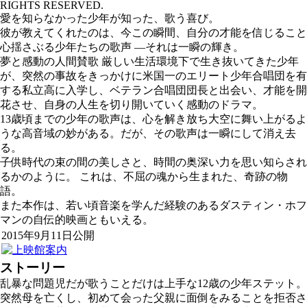
RIGHTS RESERVED.
愛を知らなかった少年が知った、歌う喜び。
彼が教えてくれたのは、今この瞬間、自分の才能を信じること
心揺さぶる少年たちの歌声 ―それは一瞬の輝き。
夢と感動の人間賛歌 厳しい生活環境下で生き抜いてきた少年
が、突然の事故をきっかけに米国一のエリート少年合唱団を有
する私立高に入学し、ベテラン合唱団団長と出会い、才能を開
花させ、自身の人生を切り開いていく感動のドラマ。
13歳頃までの少年の歌声は、心を解き放ち大空に舞い上がるよ
うな高音域の妙がある。だが、その歌声は一瞬にして消え去
る。
子供時代の束の間の美しさと、時間の奥深い力を思い知らされ
るかのように。 これは、不屈の魂から生まれた、奇跡の物
語。
また本作は、若い頃音楽を学んだ経験のあるダスティン・ホフ
マンの自伝的映画ともいえる。
2015年9月11日公開
ストーリー
乱暴な問題児だが歌うことだけは上手な12歳の少年ステット。
突然母を亡くし、初めて会った父親に面倒をみることを拒否さ