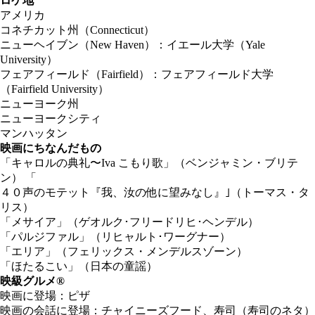
ロケ地
アメリカ
コネチカット州（Connecticut）
ニューヘイブン（New Haven）：イエール大学（Yale
University）
フェアフィールド（Fairfield）：フェアフィールド大学
（Fairfield University）
ニューヨーク州
ニューヨークシティ
マンハッタン
映画にちなんだもの
「キャロルの典礼〜Iva こもり歌」（ベンジャミン・ブリテ
ン） 「
４０声のモテット『我、汝の他に望みなし』｣（トーマス・タ
リス）
「メサイア」（ゲオルク･フリードリヒ･ヘンデル）
「パルジファル」（リヒャルト･ワーグナー）
「エリア」（フェリックス・メンデルスゾーン）
「ほたるこい」（日本の童謡）
映級グルメ®
映画に登場：ピザ
映画の会話に登場：チャイニーズフード、寿司（寿司のネタ）