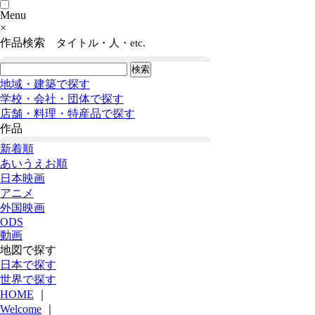
Menu
×
作品検索
タイトル・人・etc.
地域・建築で探す
学校・会社・団体で探す
店舗・料理・特産品で探す
作品
新着順
あいうえお順
日本映画
アニメ
外国映画
ODS
動画
地図で探す
日本で探す
世界で探す
HOME
｜
Welcome
｜