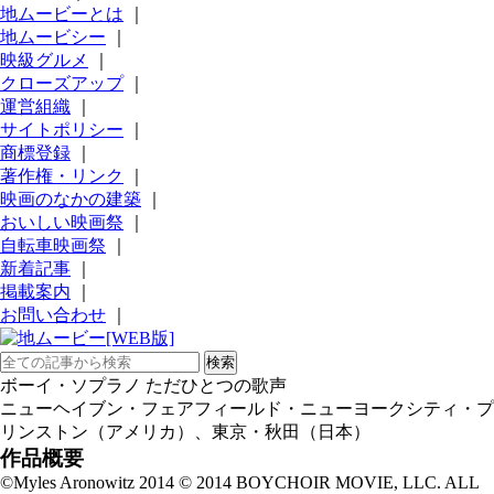
地ムービーとは
｜
地ムービシー
｜
映級グルメ
｜
クローズアップ
｜
運営組織
｜
サイトポリシー
｜
商標登録
｜
著作権・リンク
｜
映画のなかの建築
｜
おいしい映画祭
｜
自転車映画祭
｜
新着記事
｜
掲載案内
｜
お問い合わせ
｜
ボーイ・ソプラノ ただひとつの歌声
ニューヘイブン・フェアフィールド・ニューヨークシティ・プ
リンストン（アメリカ）、東京・秋田（日本）
作品概要
©Myles Aronowitz 2014 © 2014 BOYCHOIR MOVIE, LLC. ALL