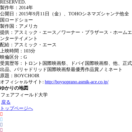
RESERVED.
製作年：2014年
公開日：2015年9月11日（金）、TOHOシネマズシャンテ他全
国ロードショー
製作国：アメリカ
提供：アスミック・エース／ワーナー・ブラザース・ホームエ
ンターテイメント
配給：アスミック・エース
上映時間：103分
映倫区分：G
受賞歴等：トロント国際映画祭、ドバイ国際映画祭、他、正式
出品、バリャドリッド国際映画祭最優秀作品賞ノミネート
原題：BOYCHOIR
オフィシャルサイト:
http://boysoprano.asmik-ace.co.jp/
ゆかりの地図
フェアフィールド大学
戻る
トップページへ