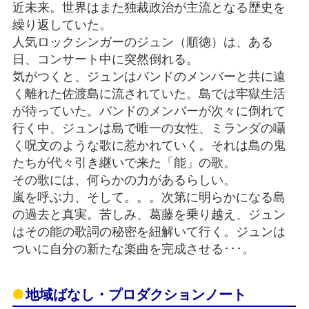
近未来。世界はまた独裁政治が主流となる歴史を
繰り返していた。
人気ロックシンガーのジュン（順徳）は、ある
日、コンサート中に突然倒れる。
気がつくと、ジュンはバンドのメンバーと共に遠
く離れた佐渡島に流されていた。島では牢獄生活
が待っていた。バンドのメンバーが次々に倒れて
行く中、ジュンは島で唯一の女性、ミランダの囁
く呪文のような歌に惹かれていく。それは島の鬼
たちが代々引き継いで来た「能」の歌。
その歌には、何らかの力があるらしい。
嵐を呼ぶ力、そして。。。次第に明らかになる島
の過去と真実。苦しみ、葛藤を乗り越え、ジュン
はその能の歌詞の秘密を紐解いて行く。ジュンは
ついに自分の新たな楽曲を完成させる･･･。
地域ばなし・プロダクションノート