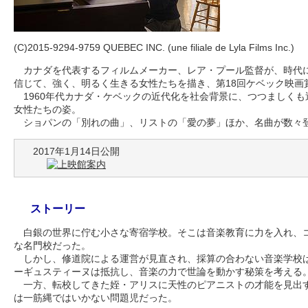
(C)2015-9294-9759 QUEBEC INC. (une filiale de Lyla Films Inc.)
カナダを代表するフィルムメーカー、レア・プール監督が、時代
信じて、強く、明るく生きる女性たちを描き、第18回ケベック映画
1960年代カナダ・ケベックの近代化を社会背景に、つつましくも
女性たちの姿。
ショパンの「別れの曲」、リストの「愛の夢」ほか、名曲が数々
2017年1月14日公開
ストーリー
白銀の世界に佇む小さな寄宿学校。そこは音楽教育に力を入れ、
な名門校だった。
しかし、修道院による運営が見直され、採算の合わない音楽学校
ーギュスティーヌは抵抗し、音楽の力で世論を動かす秘策を考える
一方、転校してきた姪・アリスに天性のピアニストの才能を見出
は一筋縄ではいかない問題児だった。