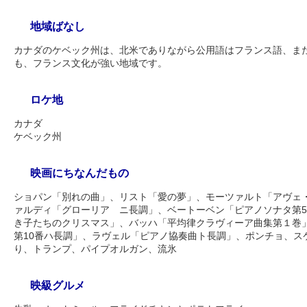
地域ばなし
カナダのケベック州は、北米でありながら公用語はフランス語、ま
も、フランス文化が強い地域です。
ロケ地
カナダ
ケベック州
映画にちなんだもの
ショパン「別れの曲」、リスト「愛の夢」、モーツァルト「アヴェ
ァルディ「グローリア ニ長調」、ベートーベン「ピアノソナタ第
き子たちのクリスマス」、バッハ「平均律クラヴィーア曲集第１巻
第10番ハ長調」、ラヴェル「ピアノ協奏曲ト長調」、ポンチョ、ス
り、トランプ、パイプオルガン、流氷
映級グルメ