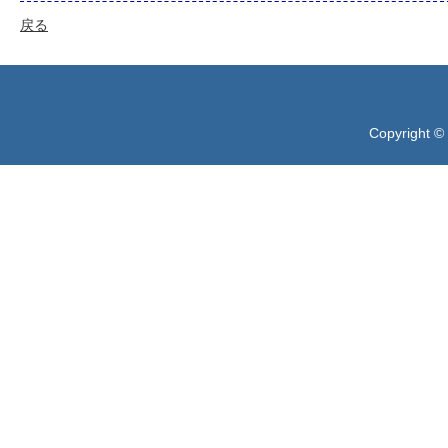
戻る
Copyright ©