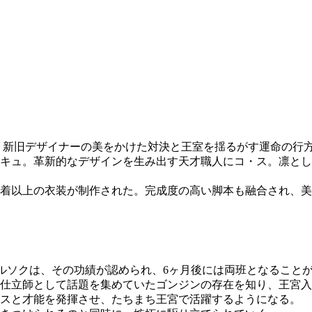
、新旧デザイナーの美をかけた対決と王室を揺るがす運命の行
キュ。革新的なデザインを生み出す天才職人にコ・ス。凛とし
着以上の衣装が制作された。完成度の高い脚本も融合され、美
ドルソクは、その功績が認められ、6ヶ月後には両班となること
仕立師として話題を集めていたゴンジンの存在を知り、王宮入
ンスと才能を発揮させ、たちまち王宮で活躍するようになる。