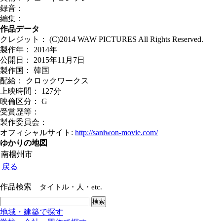
録音：
編集：
作品データ
クレジット： (C)2014 WAW PICTURES All Rights Reserved.
製作年： 2014年
公開日： 2015年11月7日
製作国： 韓国
配給： クロックワークス
上映時間： 127分
映倫区分： G
受賞歴等：
製作委員会：
オフィシャルサイト:
http://saniwon-movie.com/
ゆかりの地図
南楊州市
戻る
作品検索
タイトル・人・etc.
地域・建築で探す