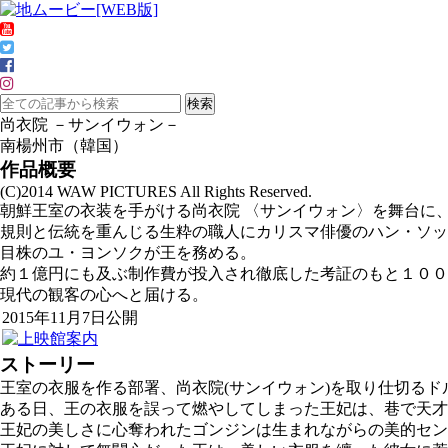
尚衣院 －サンイウォン－
南楊州市（韓国）
作品概要
(C)2014 WAW PICTURES All Rights Reserved.
朝鮮王室の衣装を手がける尚衣院 〈サンイウォン〉を舞台に
規則と伝統を重んじる生粋の職人にカリスマ俳優のハン・ソッ
目株のユ・ヨンソクが王を務める。
約１億円にも及ぶ制作費が投入され徹底した考証のもと１００
現代の観客の心へと届ける。
2015年11月7日公開
ストーリー
王室の衣服を作る部署、尚衣院(サンイウォン)を取り仕切る
ある日、王の衣服を誤って燃やしてしまった王妃は、巷で天才
王妃の美しさに心奪われたゴンジンは生まれながらの美的セ