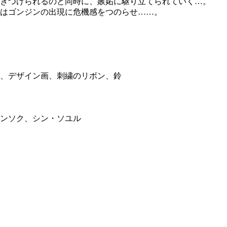
きつけられるのと同時に、嫉妬に駆り立てられていく…。
はゴンジンの出現に危機感をつのらせ……。
、デザイン画、刺繍のリボン、鈴
ンソク、シン・ソユル