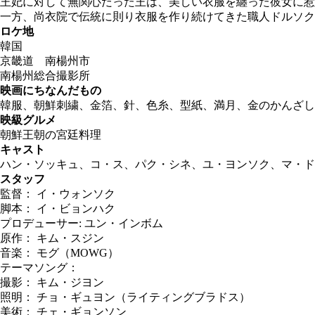
王妃に対して無関心だった王は、美しい衣服を纏った彼女に惹
一方、尚衣院で伝統に則り衣服を作り続けてきた職人ドルソク
ロケ地
韓国
京畿道 南楊州市
南楊州総合撮影所
映画にちなんだもの
韓服、朝鮮刺繍、金箔、針、色糸、型紙、満月、金のかんざし
映級グルメ
朝鮮王朝の宮廷料理
キャスト
ハン・ソッキュ、コ・ス、パク・シネ、ユ・ヨンソク、マ・ド
スタッフ
監督： イ・ウォンソク
脚本： イ・ビョンハク
プロデューサー: ユン・インボム
原作： キム・スジン
音楽： モグ（MOWG）
テーマソング：
撮影： キム・ジヨン
照明： チョ・ギュヨン（ライティングブラドス）
美術： チェ・ギョンソン