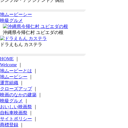
シンプル・アクシデント／偶然
地ムービーシー
映級グルメ
沖縄県今帰仁村 ユビエダの根
ドラえもん カステラ
HOME
｜
Welcome
｜
地ムービーとは
｜
地ムービシー
｜
運営組織
｜
クローズアップ
｜
映画のなかの建築
｜
映級グルメ
｜
おいしい映画祭
｜
自転車映画祭
｜
サイトポリシー
｜
商標登録
｜