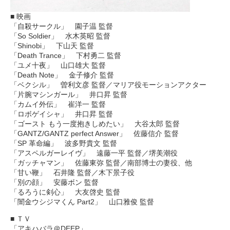
■ 映画
「自殺サークル」 園子温 監督
「So Soldier」 水木英昭 監督
「Shinobi」 下山天 監督
「Death Trance」 下村勇二 監督
「ユメ十夜」 山口雄大 監督
「Death Note」 金子修介 監督
「ベクシル」 曽利文彦 監督／マリア役モーションアクター
「片腕マシンガール」 井口昇 監督
「カムイ外伝」 崔洋一 監督
「ロボゲイシャ」 井口昇 監督
「ゴースト もう一度抱きしめたい」 大谷太郎 監督
「GANTZ/GANTZ perfect Answer」 佐藤信介 監督
「SP 革命編」 波多野貴文 監督
「アスペルガーレイヴ」 遠藤一平 監督／堺美潮役
「ガッチャマン」 佐藤東弥 監督／南部博士の妻役、他
「甘い鞭」 石井隆 監督／木下景子役
「別の顔」 安藤ボン 監督
「るろうに剣心」 大友啓史 監督
「闇金ウシジマくん Part2」 山口雅俊 監督
■ ＴＶ
「アキハバラ＠DEEP」