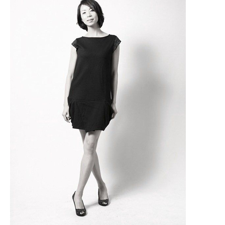
作権・リンク
｜
映画のなかの建築
｜
おいしい