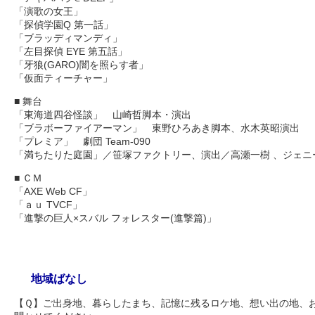
「演歌の女王」
「探偵学園Q 第一話」
「ブラッディマンディ」
「左目探偵 EYE 第五話」
「牙狼(GARO)闇を照らす者」
「仮面ティーチャー」
■ 舞台
「東海道四谷怪談」 山崎哲脚本・演出
「ブラボーファイアーマン」 東野ひろあき脚本、水木英昭演出
「プレミア」 劇団 Team-090
「満ちたりた庭園」／笹塚ファクトリー、演出／高瀬一樹 、ジェニ
■ ＣＭ
「AXE Web CF」
「ａｕ TVCF」
「進撃の巨人×スバル フォレスター(進撃篇)」
地域ばなし
【Ｑ】ご出身地、暮らしたまち、記憶に残るロケ地、想い出の地、