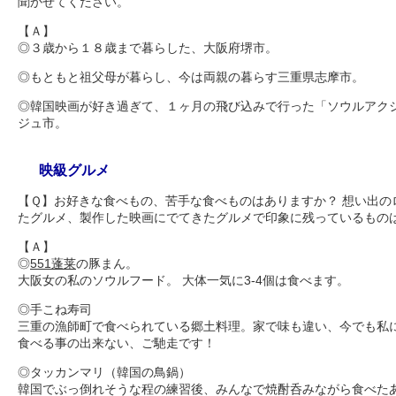
聞かせてください。
【Ａ】
◎３歳から１８歳まで暮らした、大阪府堺市。
◎もともと祖父母が暮らし、今は両親の暮らす三重県志摩市。
◎韓国映画が好き過ぎて、１ヶ月の飛び込みで行った「ソウルアク
ジュ市。
映級グルメ
【Ｑ】お好きな食べもの、苦手な食べものはありますか？ 想い出の
たグルメ、製作した映画にでてきたグルメで印象に残っているもの
【Ａ】
◎
551蓬莱
の豚まん。
大阪女の私のソウルフード。 大体一気に3-4個は食べます。
◎手こね寿司
三重の漁師町で食べられている郷土料理。家で味も違い、今でも私
食べる事の出来ない、ご馳走です！
◎タッカンマリ（韓国の鳥鍋）
韓国でぶっ倒れそうな程の練習後、みんなで焼酎呑みながら食べた