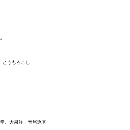
ム
、とうもろこし
重幸、大泉洋、音尾琢真