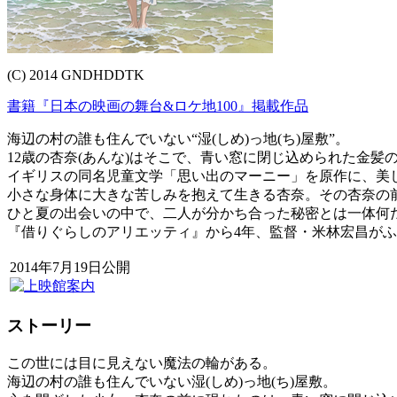
(C) 2014 GNDHDDTK
書籍『日本の映画の舞台&ロケ地100』掲載作品
海辺の村の誰も住んでいない“湿(しめ)っ地(ち)屋敷”。
12歳の杏奈(あんな)はそこで、青い窓に閉じ込められた金髪
イギリスの同名児童文学「思い出のマーニー」を原作に、美
小さな身体に大きな苦しみを抱えて生きる杏奈。その杏奈の
ひと夏の出会いの中で、二人が分かち合った秘密とは一体何
『借りぐらしのアリエッティ』から4年、監督・米林宏昌がふ
2014年7月19日公開
ストーリー
この世には目に見えない魔法の輪がある。
海辺の村の誰も住んでいない湿(しめ)っ地(ち)屋敷。