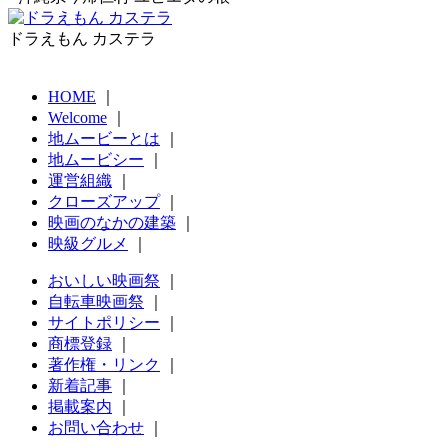
ドラえもん カステラ
HOME
｜
Welcome
｜
地ムービーとは
｜
地ムービシー
｜
運営組織
｜
クローズアップ
｜
映画のなかの建築
｜
映級グルメ
｜
おいしい映画祭
｜
自転車映画祭
｜
サイトポリシー
｜
商標登録
｜
著作権・リンク
｜
新着記事
｜
掲載案内
｜
お問い合わせ
｜