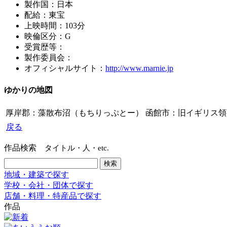
製作国：日本
配給：東宝
上映時間：103分
映倫区分：G
受賞歴等：
製作委員会：
オフィシャルサイト：
http://www.marnie.jp
ゆかりの地図
厚岸郡：藻散布沼（もちりっぷとー）
函館市：旧イギリス領
戻る
作品検索
タイトル・人・etc.
地域・建築で探す
学校・会社・団体で探す
店舗・料理・特産品で探す
作品