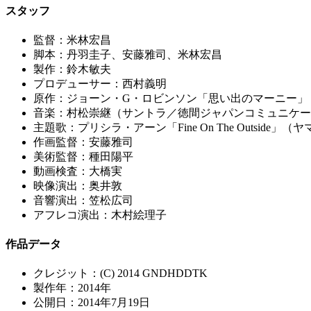
スタッフ
監督：米林宏昌
脚本：丹羽圭子、安藤雅司、米林宏昌
製作：鈴木敏夫
プロデューサー：西村義明
原作：ジョーン・G・ロビンソン「思い出のマーニー」
音楽：村松崇継（サントラ／徳間ジャパンコミュニケー
主題歌：プリシラ・アーン「Fine On The Outsid
作画監督：安藤雅司
美術監督：種田陽平
動画検査：大橋実
映像演出：奥井敦
音響演出：笠松広司
アフレコ演出：木村絵理子
作品データ
クレジット：(C) 2014 GNDHDDTK
製作年：2014年
公開日：2014年7月19日