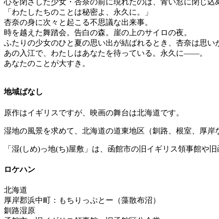
心を閉ざした少女・杏奈の前に現れたのは、青い窓に閉じ込
「わたしたちのことは秘密よ、永久に。」
杏奈の身に次々と起こる不思議な出来事。
時を越えた舞踏会。告白の森。崖の上のサイロの夜。
ふたりの少女のひと夏の思い出が結ばれるとき、杏奈は思いが
あの入江で、わたしはあなたを待っている。永久に――。
あなたのことが大すき。
地域ばなし
原作はイギリスですが、映画の舞台は北海道です。
湿地の風景を求めて、北海道の道東地区（釧路、根室、厚岸
「湿(しめ)っ地(ち)屋敷」は、函館市の旧イギリス領事館や
ロケハン
北海道
厚岸郡浜中町：もちりっぷとー（藻散布沼）
釧路湿原