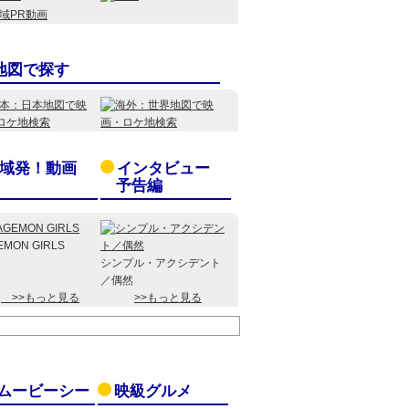
地図で探す
域発！動画
インタビュー
予告編
EMON GIRLS
シンプル・アクシデント
／偶然
>>もっと見る
>>もっと見る
ムービーシー
映級グルメ