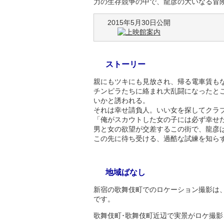
力の生存競争の中で、龍彦の大いなる冒
2015年5月30日公開
ストーリー
親にもツキにも見放され、帰る電車賃も
チンピラたちに絡まれ大乱闘になったと
いかと誘われる。
それは幸せ請負人。いい女を探してクラ
「俺がスカウトした女の子には必ず幸せ
男と女の欲望が交差するこの街で、龍彦
この先に待ち受ける、過酷な試練を知らず
地域ばなし
新宿の歌舞伎町でのロケーション撮影は
です。
歌舞伎町･歌舞伎町近辺で実景がロケ撮影