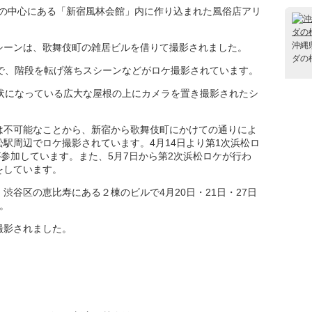
伎町の中心にある「新宿風林会館」内に作り込まれた風俗店アリ
沖縄
シーンは、歌舞伎町の雑居ビルを借りて撮影されました。
ダの
外階段で、階段を転げ落ちスシーンなどがロケ撮影されています。
アーチ状になっている広大な屋根の上にカメラを置き撮影されたシ
は不可能なことから、新宿から歌舞伎町にかけての通りによ
駅周辺でロケ撮影されています。4月14日より第1次浜松ロ
が参加しています。また、5月7日から第2次浜松ロケが行わ
をしています。
渋谷区の恵比寿にある２棟のビルで4月20日・21日・27日
。
撮影されました。