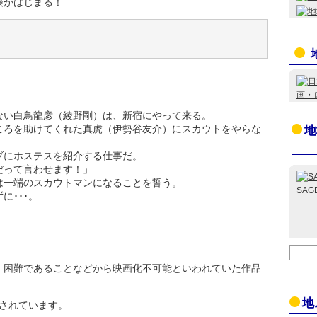
険がはじまる！
ない白鳥龍彦（綾野剛）は、新宿にやって来る。
ころを助けてくれた真虎（伊勢谷友介）にスカウトをやらな
地
ブにホステスを紹介する仕事だ。
だって言わせます！」
は一端のスカウトマンになることを誓う。
SAG
に･･･。
、困難であることなどから映画化不可能といわれていた作品
地
されています。