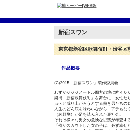
新宿スワン
東京都新宿区歌舞伎町・渋谷区
作品概要
(C)2015「新宿スワン」製作委員会
わずか６００メートル四方の地に約４０
楽街「新宿歌舞伎町」を舞台に、女性た
点へと成り上がろうとする熱き男たちの
人生のどん底を味わいながら、アテもな
（綾野剛）が足を踏み入れた裏社会。
それは様々な男女の危険な思惑が考査す
「俺がスカウトした女の子は、必ず幸せだ