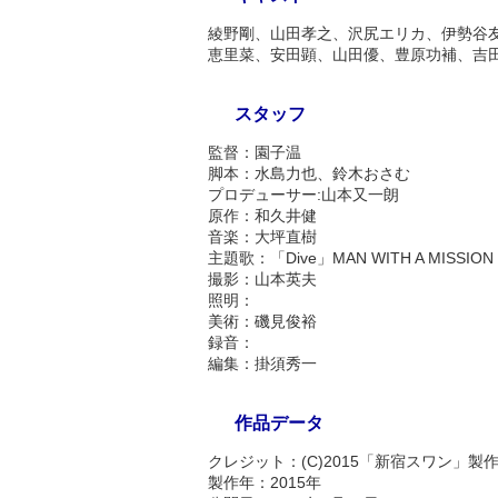
綾野剛、山田孝之、沢尻エリカ、伊勢谷
恵里菜、安田顕、山田優、豊原功補、吉
スタッフ
監督：園子温
脚本：水島力也、鈴木おさむ
プロデューサー:山本又一朗
原作：和久井健
音楽：大坪直樹
主題歌：「Dive」MAN WITH A MISSION
撮影：山本英夫
照明：
美術：磯見俊裕
録音：
編集：掛須秀一
作品データ
クレジット：(C)2015「新宿スワン」製
製作年：2015年