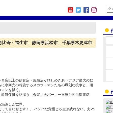
恵比寿・福生市、静岡県浜松市、千葉県木更津市
００店以上の飲食店・風俗店がひしめきあうアジア最大の歓
ちに水商売の斡旋するスカウトマンたちの熾烈な抗争と、頂
ロマンを描く。
く歌舞伎町を彷徨う、金髪、天パー、一文無しの白鳥龍彦
る混濁した世界。
って言わせます！」 ハンパな覚悟じゃ生き残れない、力VS