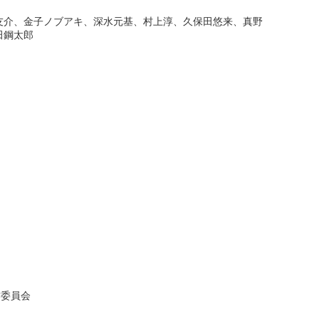
友介、金子ノブアキ、深水元基、村上淳、久保田悠来、真野
田鋼太郎
作委員会