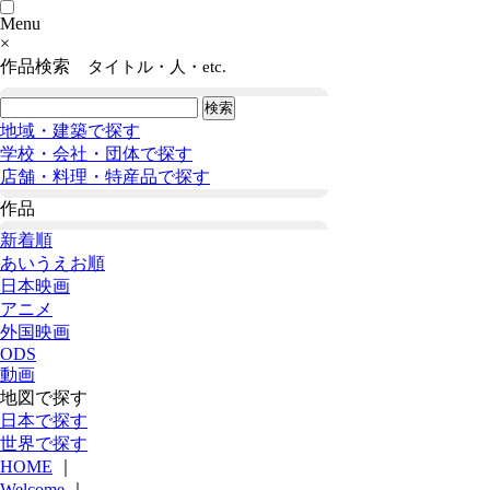
Menu
×
作品検索
タイトル・人・etc.
地域・建築で探す
学校・会社・団体で探す
店舗・料理・特産品で探す
作品
新着順
あいうえお順
日本映画
アニメ
外国映画
ODS
動画
地図で探す
日本で探す
世界で探す
HOME
｜
Welcome
｜