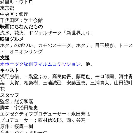
斜里町：ウトロ
東京都
中央区：銀座
千代田区：学士会館
映画にちなんだもの
流氷、花火、ドヴォルザーク「新世界より」
映級グルメ
ホタテのポワレ、カモのスモーク、ホタテ、目玉焼き、トース
ト、オニオンリング
支援
オホーツク紋別フィルムコミッション
、他。
キャスト
浅野忠信、二階堂ふみ、高良健吾、藤竜也、モロ師岡、河井青
葉、太賀、相楽樹、三浦誠己、安藤玉恵、三浦貴大、山田望叶
花
スタッフ
監督：熊切和嘉
脚本：宇治田隆史
エグゼクティブプロデューサー：永田芳弘
プロデューサー：西村信次郎、西ヶ谷寿一
原作：桜庭一樹
音楽：ジム・オルーク