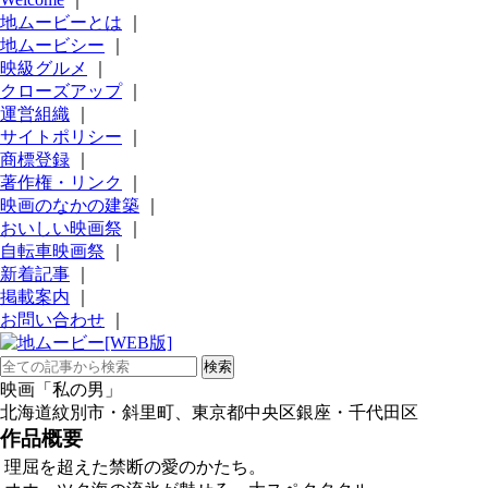
地ムービーとは
｜
地ムービシー
｜
映級グルメ
｜
クローズアップ
｜
運営組織
｜
サイトポリシー
｜
商標登録
｜
著作権・リンク
｜
映画のなかの建築
｜
おいしい映画祭
｜
自転車映画祭
｜
新着記事
｜
掲載案内
｜
お問い合わせ
｜
映画「私の男」
北海道紋別市・斜里町、東京都中央区銀座・千代田区
作品概要
理屈を超えた禁断の愛のかたち。