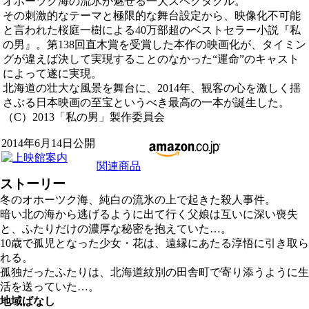
オホーツク海の流氷が魅せる一大スペクタクル。
その刺激的なテーマと極限的な舞台設定から、映像化不可能
と言われた桜庭一樹による40万部超のベストセラー小説『私
の男』。第138回直木賞を受賞した本作の映画化が、タイミン
グが違えば決して実現することのなかった“運命”のキャスト
によって遂に実現。
北海道の壮大な風景を舞台に、2014年、観客の心を激しく揺
さぶる日本映画の至宝というべき最高の一本が誕生した。
（C）2013「私の男」製作委員会
2014年6月14日公開
関連商品
ストーリー
冬のオホーツク海、純白の流氷の上で起きた殺人事件。
暗い北の海から逃げるように出て行く父娘は互いに深い喪失
と、ふたりだけの濃厚な秘密を抱えていた…。
10歳で孤児となった少女・花は、遠縁にあたる淳悟に引き取ら
れる。
孤独だったふたりは、北海道紋別の田舎町で寄り添うように生
活を送っていた…。
地域ばなし