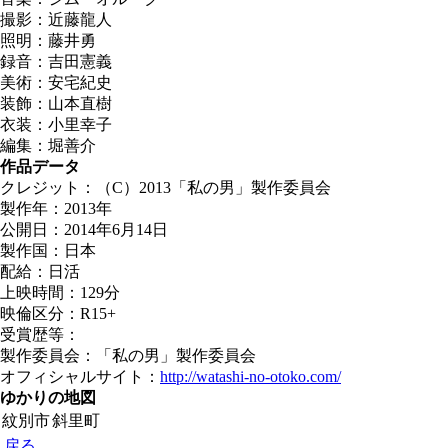
撮影：近藤龍人
照明：藤井勇
録音：吉田憲義
美術：安宅紀史
装飾：山本直樹
衣装：小里幸子
編集：堀善介
作品データ
クレジット：（C）2013「私の男」製作委員会
製作年：2013年
公開日：2014年6月14日
製作国：日本
配給：日活
上映時間：129分
映倫区分：R15+
受賞歴等：
製作委員会：「私の男」製作委員会
オフィシャルサイト：
http://watashi-no-otoko.com/
ゆかりの地図
紋別市
斜里町
戻る