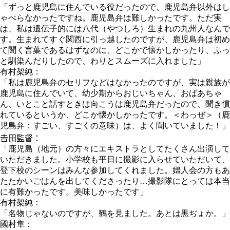
「ずっと鹿児島に住んでいる役だったので、鹿児島弁以外はし
ゃべらなかったですね。鹿児島弁は難しかったです。ただ実
は、私は遺伝子的には八代（やつしろ）生まれの九州人なんで
す。生まれてすぐ関西に引っ越したのですが、鹿児島弁は初め
て聞く言葉であるはずなのに、どこかで懐かしかったり、ふっ
と馴染んだりしたので、わりとスムーズに入れました」
有村架純：
「私は鹿児島弁のセリフなどはなかったのですが、実は親族が
鹿児島に住んでいて、幼少期からおじいちゃん、おばあちゃ
ん、いとこと話すときは向こうは鹿児島弁だったので、聞き慣
れているというか、どこか懐かしかったです。＜わっぜ＞（鹿
児島弁：すごい、すごくの意味）は、よく聞いていました！」
𠮷田監督：
「鹿児島（地元）の方々にエキストラとしてたくさん出演して
いただきました。小学校も平日に撮影に入らせていただいて、
登下校のシーンはみんな参加してくれました。婦人会の方もあ
たたかいごはんを出してくださったり…撮影隊にとっては本当
に有難かったです。美味しかったです」
有村架純：
「名物じゃないのですが、鶴を見ました。あとは黒ぢょか。」
國村隼：