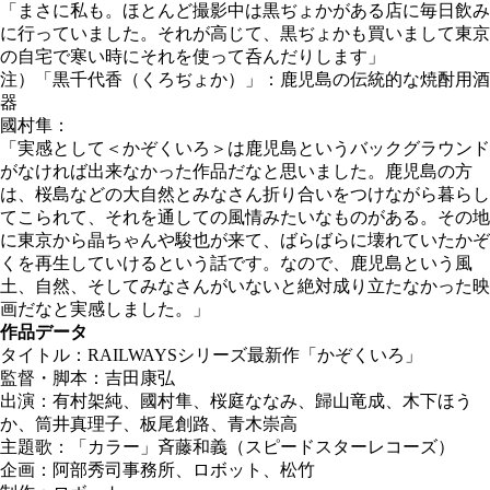
「まさに私も。ほとんど撮影中は黒ぢょかがある店に毎日飲み
に行っていました。それが高じて、黒ぢょかも買いまして東京
の自宅で寒い時にそれを使って呑んだりします」
注）「黒千代香（くろぢょか）」：鹿児島の伝統的な焼酎用酒
器
國村隼：
「実感として＜かぞくいろ＞は鹿児島というバックグラウンド
がなければ出来なかった作品だなと思いました。鹿児島の方
は、桜島などの大自然とみなさん折り合いをつけながら暮らし
てこられて、それを通しての風情みたいなものがある。その地
に東京から晶ちゃんや駿也が来て、ばらばらに壊れていたかぞ
くを再生していけるという話です。なので、鹿児島という風
土、自然、そしてみなさんがいないと絶対成り立たなかった映
画だなと実感しました。」
作品データ
タイトル：RAILWAYSシリーズ最新作「かぞくいろ」
監督・脚本：吉田康弘
出演：有村架純、國村隼、桜庭ななみ、歸山竜成、木下ほう
か、筒井真理子、板尾創路、青木崇高
主題歌：「カラー」斉藤和義（スピードスターレコーズ）
企画：阿部秀司事務所、ロボット、松竹