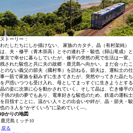
ストーリー：
わたしたちにしか描けない、 家族のカタチ。晶（有村架純）
は、夫・修平（青木崇高）とその連れ子・駿也（歸山竜成）と
東京で幸せに暮らしていたが、修平の突然の死で生活は一変。
残された駿也と共に夫の故郷・鹿児島へ向かい、まだ会ったこ
とのない義父の節夫（國村隼）を訪ねる。節夫は、運転士の仕
事一筋で家族を顧みずに生きてきたが、突然やってきた晶たち
を戸惑いつつも受け入れ、母としてまっすぐに生きようとする
晶の姿に次第に心を動かされていく。そして晶は、亡き修平の
子供の頃の夢でもあり、電車好きな駿也のため、鉄道の運転士
を目指すことに。温かい人々との出会いや絆が、晶・節夫・駿
也の３人を“かぞくいろ”に染めていく―。
ゆかりの地図
鹿児島ミッテ10
戻る