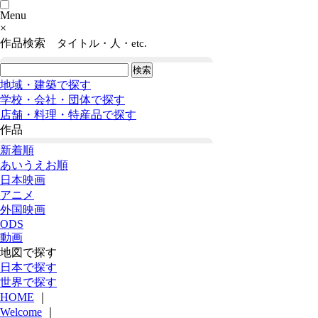
Menu
×
作品検索
タイトル・人・etc.
地域・建築で探す
学校・会社・団体で探す
店舗・料理・特産品で探す
作品
新着順
あいうえお順
日本映画
アニメ
外国映画
ODS
動画
地図で探す
日本で探す
世界で探す
HOME
｜
Welcome
｜