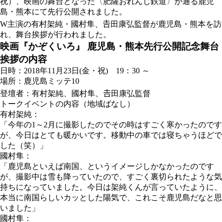
祝）、映画の舞台となった〈肥薩おれんじ鉄道〉が通る鹿児
島・熊本にて先行公開されました。
W主演の有村架純・國村隼、𠮷田康弘監督が鹿児島・熊本を訪
れ、舞台挨拶が行われました。
映画『かぞくいろ』 鹿児島・熊本先行公開記念舞台
挨拶の内容
日時：2018年11月23日(金・祝) 19：30 ～
場所：鹿児島ミッテ10
登壇者：有村架純、國村隼、𠮷田康弘監督
トークイベントの内容（地域ばなし）
有村架純：
「今年の1～2月に撮影したのでその時はすごく寒かったのです
が、今日はとても暖かいです。移動中の車では寝ちゃうほどで
した（笑）」
國村隼：
「鹿児島といえば南国、というイメージしかなかったのです
が、撮影中は雪も降っていたので、すごく裏切られたような気
持ちになっていました。今日は架純くんが言っていたように、
本当に南国らしいカッとした陽気で、これこそ鹿児島だなと思
いました」
國村隼：