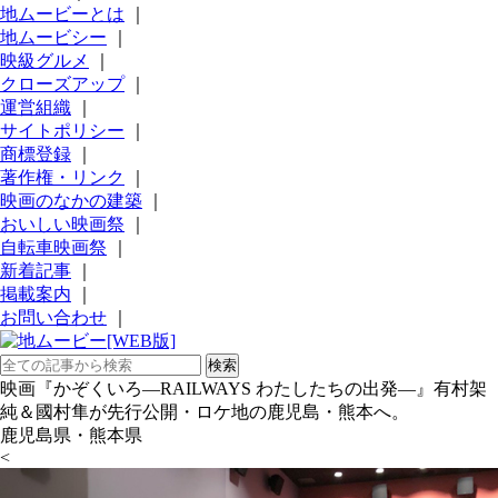
地ムービーとは
｜
地ムービシー
｜
映級グルメ
｜
クローズアップ
｜
運営組織
｜
サイトポリシー
｜
商標登録
｜
著作権・リンク
｜
映画のなかの建築
｜
おいしい映画祭
｜
自転車映画祭
｜
新着記事
｜
掲載案内
｜
お問い合わせ
｜
映画『かぞくいろ―RAILWAYS わたしたちの出発―』有村架
純＆國村隼が先行公開・ロケ地の鹿児島・熊本へ。
鹿児島県・熊本県
<