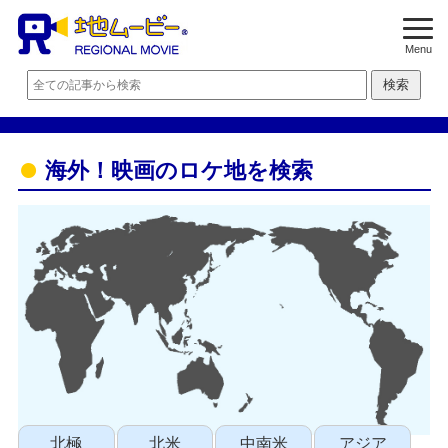
Menu
海外！映画のロケ地を検索
北極
北米
中南米
アジア