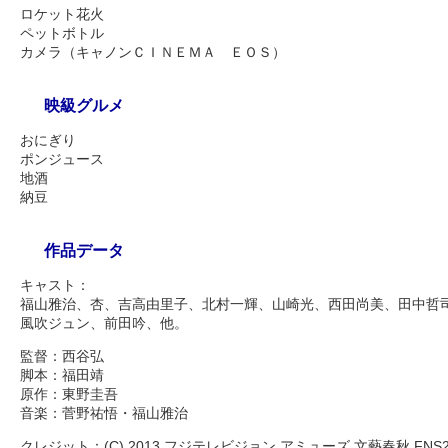
ロケット花火
ペットボトル
カメラ（キャノンＣＩＮＥＭＡ ＥＯＳ）
映級グルメ
おにぎり
ポンジュース
地酒
納豆
作品データ
キャスト：
福山雅治、杏、吉高由里子、北村一輝、山崎光、西田尚美、田中哲
風吹ジュン、前田吟、他。
監督：西谷弘
脚本：福田靖
原作：東野圭吾
音楽：菅野祐悟・福山雅治
クレジット：(C) 2013 フジテレビジョン アミューズ 文藝春秋 FNS