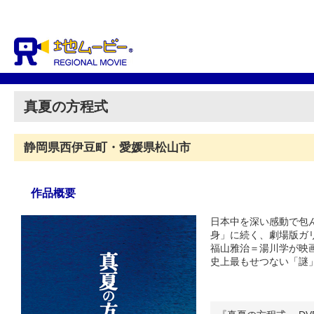
真夏の方程式
静岡県西伊豆町・愛媛県松山市
作品概要
日本中を深い感動で包
身」に続く、劇場版ガ
福山雅治＝湯川学が映
史上最もせつない「謎