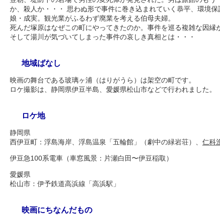
か、殺人か・・・ 思わぬ形で事件に巻き込まれていく恭平、環境保
娘・成実。観光業がふるわず廃業を考える伯母夫婦。
死んだ塚原はなぜこの町にやってきたのか。事件を巡る複雑な因縁
そして湯川が気づいてしまった事件の哀しき真相とは・・・
地域ばなし
映画の舞台である玻璃ヶ浦（はりがうら）は架空の町です。
ロケ撮影は、静岡県伊豆半島、愛媛県松山市などで行われました。
ロケ地
静岡県
西伊豆町：浮島海岸、浮島温泉「五輪館」（劇中の緑岩荘）、
仁科
伊豆急100系電車（車窓風景：片瀬白田〜伊豆稲取）
愛媛県
松山市：伊予鉄道高浜線「高浜駅」
映画にちなんだもの