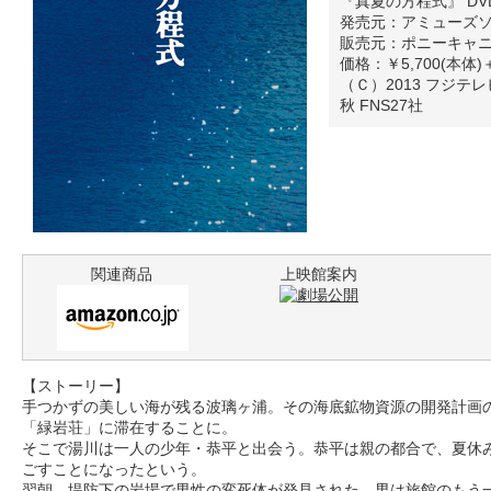
『真夏の方程式』 D
発売元：アミューズ
販売元：ポニーキャ
価格：￥5,700(本体
（Ｃ）2013 フジテ
秋 FNS27社
関連商品
上映館案内
【ストーリー】
手つかずの美しい海が残る波璃ヶ浦。その海底鉱物資源の開発計画
「緑岩荘」に滞在することに。
そこで湯川は一人の少年・恭平と出会う。恭平は親の都合で、夏休
ごすことになったという。
翌朝、堤防下の岩場で男性の変死体が発見された。男は旅館のもう