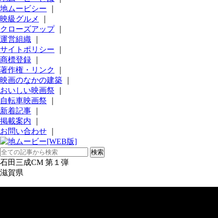
地ムービシー
｜
映級グルメ
｜
クローズアップ
｜
運営組織
｜
サイトポリシー
｜
商標登録
｜
著作権・リンク
｜
映画のなかの建築
｜
おいしい映画祭
｜
自転車映画祭
｜
新着記事
｜
掲載案内
｜
お問い合わせ
｜
石田三成CM 第１弾
滋賀県