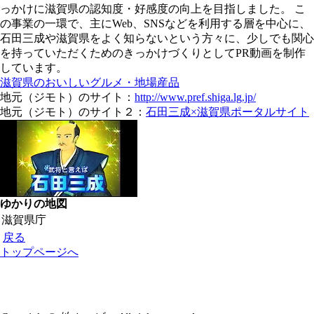
っかけに滋賀県の認知度・好感度の向上を目指しました。 こ
の事業の一環で、主にWeb、SNSなどを利用する層を中心に、
石田三成や滋賀県をよく知らないという方々に、少しでも関心
を持っていただくためのきっかけづくりとしてPR動画を制作
しています。
滋賀県のおいしいグルメ・地場産品
地元（ジモト）のサイト：
http://www.pref.shiga.lg.jp/
地元（ジモト）のサイト２：
石田三成×滋賀県ポータルサイト
ゆかりの地図
滋賀県庁
戻る
トップページへ