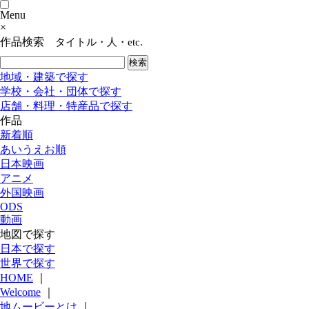
Menu
×
作品検索
タイトル・人・etc.
地域・建築で探す
学校・会社・団体で探す
店舗・料理・特産品で探す
作品
新着順
あいうえお順
日本映画
アニメ
外国映画
ODS
動画
地図で探す
日本で探す
世界で探す
HOME
｜
Welcome
｜
地ムービーとは
｜