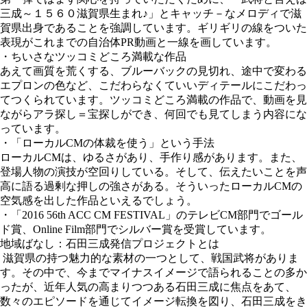
三成～１５６０滋賀県生まれ♪」とキャッチ－なメロディで滋
賀県出身であることを強調しています。ギリギリの線をついた
表現がこれまでの自治体PR動画と一線を画しています。
・ちいさなツッコミどころ満載な作品
あえて画質を荒くする、ブルーバックの見切れ、途中で変わる
エプロンの色など、こだわらなくていいディテールにこだわっ
てつくられています。ツッコミどころ満載の作品で、動画を見
ながらアラ探し＝宝探しができ、何回でも見てしまう内容にな
っています。
・「ローカルCMの体裁を使う」という手法
ローカルCMは、ゆるさがあり、手作り感があります。また、
登場人物の演技が空回りしている。そして、伝えたいことを声
高に語る過剰な押しの強さがある。そういったローカルCMの
空気感を出した作品といえるでしょう。
・「2016 56th ACC CM FESTIVAL」のテレビCM部門でゴール
ド賞、Online Film部門でシルバー賞を受賞しています。
地域ばなし：石田三成発信プロジェクトとは
滋賀県の持つ魅力的な素材の一つとして、戦国武将がありま
す。その中で、今までマイナスイメージで語られることの多か
ったが、近年人気の高まりつつある石田三成に焦点をあて、
数々のエピソードを通じてイメージ転換を図り、石田三成をき