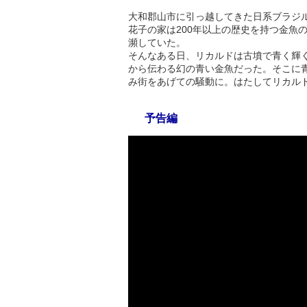
大和郡山市に引っ越してきた日系ブラジ
花子の家は200年以上の歴史を持つ金魚
瀕していた。
そんなある日、リカルドは古墳で青く輝
から伝わる幻の青い金魚だった。そこに
み街をあげての騒動に。はたしてリカル
予告編