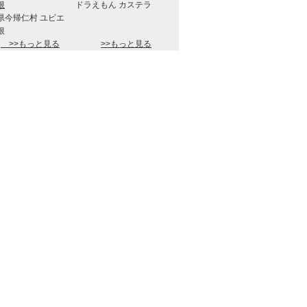
ドラえもん カステラ
県今帰仁村 ユビエ
根
>>もっと見る
>>もっと見る