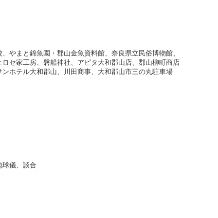
校、やまと錦魚園・郡山金魚資料館、奈良県立民俗博物館、
ヒロセ家工房、磐船神社、アピタ大和郡山店、郡山柳町商店
サンホテル大和郡山、川田商事、大和郡山市三の丸駐車場
地球儀、談合