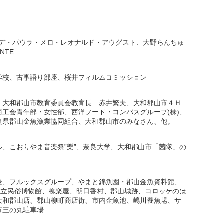
)、デ・パウラ・メロ・レオナルド・アウグスト、大野らんちゅ
NTE
学校、古事語り部座、桜井フィルムコミッション
、大和郡山市教育委員会教育長 赤井繁夫、大和郡山市４Ｈ
工会青年部・女性部、西洋フード・コンパスグループ(株)、
良県郡山金魚漁業協同組合、大和郡山市のみなさん、他。
、こおりやま音楽祭”樂”、奈良大学、大和郡山市「茜隊」の
校、フルックスグループ、やまと錦魚園・郡山金魚資料館、
県立民俗博物館、柳楽屋、明日香村、郡山城跡、コロッケのは
大和郡山店、郡山柳町商店街、市内金魚池、嶋川養魚場、サ
市三の丸駐車場