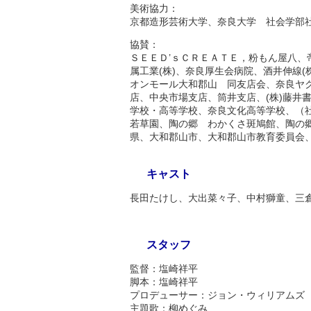
美術協力：
京都造形芸術大学、奈良大学 社会学部社
協賛：
ＳＥＥＤ’ｓＣＲＥＡＴＥ，粉もん屋八、
属工業(株)、奈良厚生会病院、酒井伸線
オンモール大和郡山 同友店会、奈良ヤク
店、中央市場支店、筒井支店、(株)藤井
学校・高等学校、奈良文化高等学校、（
若草園、陶の郷 わかくさ斑鳩館、陶の
県、大和郡山市、大和郡山市教育委員会、
キャスト
長田たけし、大出菜々子、中村獅童、三
スタッフ
監督：塩崎祥平
脚本：塩崎祥平
プロデューサー：ジョン・ウィリアムズ
主題歌：柳めぐみ