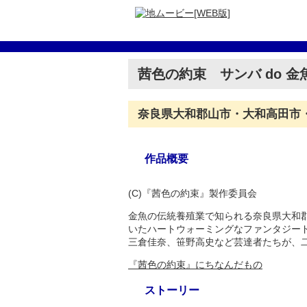
茜色の約束 サンバ do 金
奈良県大和郡山市・大和高田市
作品概要
(C)『茜色の約束』製作委員会
金魚の伝統養殖業で知られる奈良県大和
いたハートウォーミングなファンタジー
三倉佳奈、笹野高史など芸達者たちが、
『茜色の約束』にちなんだもの
ストーリー