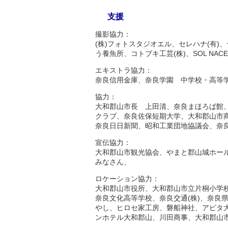
支援
撮影協力：
(株)フォトスタジオエル、セレハナ(有
う養魚所、コトブキ工芸(株)、SOL NACE
エキストラ協力：
奈良信用金庫、奈良学園 中学校・高等
協力：
大和郡山市長 上田清、奈良まほろば館
クラブ、奈良佐保短期大学、大和郡山市商
奈良日日新聞、昭和工業団地協議会、奈
宣伝協力：
大和郡山市観光協会、やまと郡山城ホール
みなさん、
ロケーション協力：
大和郡山市役所、大和郡山市立片桐小学
奈良文化高等学校、奈良交通(株)、奈良
やし、ヒロセ家工房、磐船神社、アピタ
ンホテル大和郡山、川田商事、大和郡山