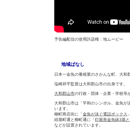
予告編配信の使用許諾権：地ムービー
地域ばなし
日本一金魚の養殖業のさかんな町、大和
塩崎祥平監督は大和郡山市の出身です。
大和郡山市
の行政・団体・企業・学校等
大和郡山市は「平和のシンボル、金魚が
います。
柳町商店街に「
金魚が泳ぐ電話ボックス
紺屋町通と柳町通に「
灯籠形金魚鉢3基と
などが設置されています。