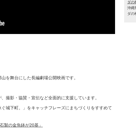
沖縄
ダの
郡山を舞台にした長編劇場公開映画です。
が、撮影・協賛・宣伝など全面的に支援しています。
泳ぐ城下町。」をキャッチフレーズにまちづくりをすすめて
」
石製の金魚鉢が20基」