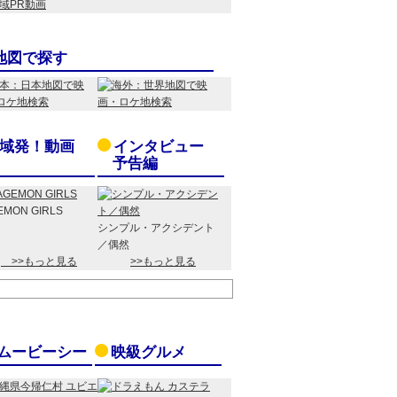
地図で探す
域発！動画
インタビュー
予告編
EMON GIRLS
シンプル・アクシデント
／偶然
>>もっと見る
>>もっと見る
ムービーシー
映級グルメ