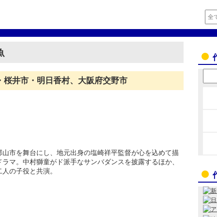
魚
・桜井市・明日香村、大阪府交野市
郡山市を舞台にし、地元出身の塩崎祥平監督が心を込めて描
ドラマ。中村獅童がド派手なサンバダンスを披露するほか、
二人の子役と共演。