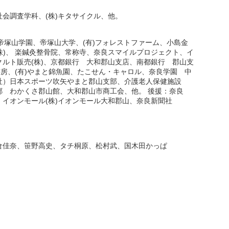
会調査学科、(株)キタサイクル、他。
帝塚山学園、帝塚山大学、(有)フォレストファーム、小島金
(株)、 楽鍼灸整骨院、常称寺、奈良スマイルプロジェクト、イ
ルト販売(株)、京都銀行 大和郡山支店、南都銀行 郡山支
書房、(有)やまと錦魚園、たこせん・キャロル、奈良学園 中
社）日本スポーツ吹矢やまと郡山支部、介護老人保健施設
郷 わかくさ郡山館、大和郡山市商工会、他。 後援：奈良
イオンモール(株)イオンモール大和郡山、奈良新聞社
倉佳奈、笹野高史、タチ桐原、松村武、国木田かっぱ