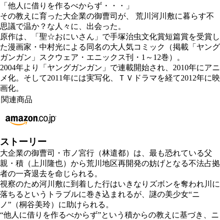
「他人に借りを作るべからず・・・」
その教えに育った大企業の御曹司が、 荒川河川敷に暮らす不
思議で温か？な人々に、出会った。
原作は、「聖☆おにいさん」で手塚治虫文化賞短篇賞を受賞し
た漫画家・中村光による同名の大人気コミック（掲載「ヤング
ガンガン」スクウェア・エニックス刊・1～12巻）。
2004年より「ヤングガンガン」で連載開始され、2010年にアニ
メ化。そして2011年には実写化、ＴＶドラマを経て2012年に映
画化。
関連商品
ストーリー
大企業の御曹司・市ノ宮行（林遣都）は、最も恐れている父
親・積（上川隆也）から荒川地区再開発の妨げとなる不法占拠
者の一斉退去を命じられる。
視察のため河川敷に到着した行はいきなりズボンを奪われ川に
落ちるというトラブルに巻き込まれるが、謎の美少女“ニ
ノ”（桐谷美玲）に助けられる。
“他人に借りを作るべからず”という積からの教えに基づき、ニ