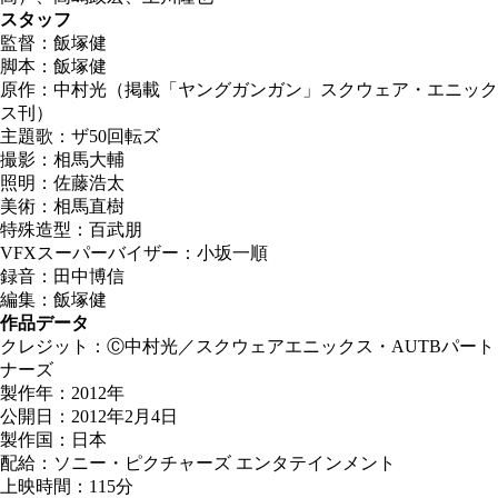
スタッフ
監督：飯塚健
脚本：飯塚健
原作：中村光（掲載「ヤングガンガン」スクウェア・エニック
ス刊）
主題歌：ザ50回転ズ
撮影：相馬大輔
照明：佐藤浩太
美術：相馬直樹
特殊造型：百武朋
VFXスーパーバイザー：小坂一順
録音：田中博信
編集：飯塚健
作品データ
クレジット：Ⓒ中村光／スクウェアエニックス・AUTBパート
ナーズ
製作年：2012年
公開日：2012年2月4日
製作国：日本
配給：ソニー・ピクチャーズ エンタテインメント
上映時間：115分