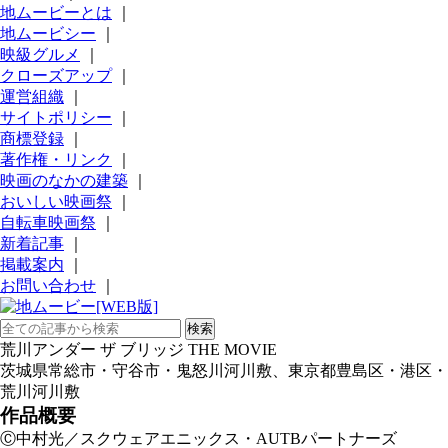
地ムービーとは
｜
地ムービシー
｜
映級グルメ
｜
クローズアップ
｜
運営組織
｜
サイトポリシー
｜
商標登録
｜
著作権・リンク
｜
映画のなかの建築
｜
おいしい映画祭
｜
自転車映画祭
｜
新着記事
｜
掲載案内
｜
お問い合わせ
｜
荒川アンダー ザ ブリッジ THE MOVIE
茨城県常総市・守谷市・鬼怒川河川敷、東京都豊島区・港区・
荒川河川敷
作品概要
Ⓒ中村光／スクウェアエニックス・AUTBパートナーズ