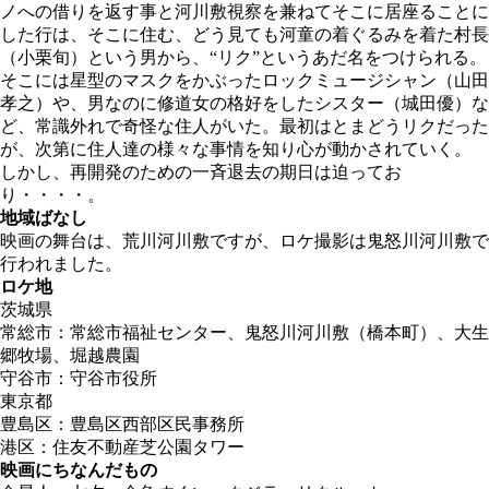
ノへの借りを返す事と河川敷視察を兼ねてそこに居座ることに
した行は、そこに住む、どう見ても河童の着ぐるみを着た村長
（小栗旬）という男から、“リク”というあだ名をつけられる。
そこには星型のマスクをかぶったロックミュージシャン（山田
孝之）や、男なのに修道女の格好をしたシスター（城田優）な
ど、常識外れで奇怪な住人がいた。最初はとまどうリクだった
が、次第に住人達の様々な事情を知り心が動かされていく。
しかし、再開発のための一斉退去の期日は迫ってお
り・・・・。
地域ばなし
映画の舞台は、荒川河川敷ですが、ロケ撮影は鬼怒川河川敷で
行われました。
ロケ地
茨城県
常総市：常総市福祉センター、鬼怒川河川敷（橋本町）、大生
郷牧場、堀越農園
守谷市：守谷市役所
東京都
豊島区：豊島区西部区民事務所
港区：住友不動産芝公園タワー
映画にちなんだもの