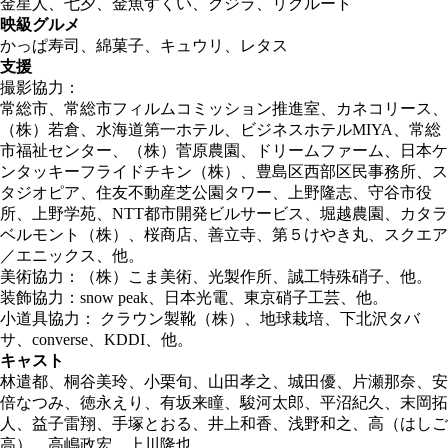
金星人、七夕、金魚すくい、クジラ、リクルート
映級グルメ
かっぱ寿司、綿菓子、キュウリ、レタス
支援
撮影協力：
常総市、常総市フィルムコミッション推進室、カネコリース、
（株）若倉、水海道第一ホテル、ビジネスホテルMIYA、常総
市福祉センター、（株）菅原農園、ドリームファーム、日本ケ
ンタッキーフライドチキン（株）、豊島区西部区民事務所、ス
タジオピア、住友不動産芝公園タワー、上野隆志、守谷市役
所、上野学苑、NTT都市開発ビルサービス、堀越農園、カタラ
ベルモント（株）、桜商店、善立寺、第５けやき丸、スクエア
／エニックス、他。
美術協力：（株）こま美術、光製作所、誠工特殊硝子、他。
装飾協力：snow peak、日本光電、東京硝子工芸、他。
小道具協力： クラウン製靴（株）、地球栽培、下北沢タバ
サ、converse、KDDI、他。
キャスト
林遣都、桐谷美玲、小栗旬、山田孝之、城田優、片瀬那奈、安
倍なつみ、徳永えり、有坂来瞳、駿河太郎、平沼紀久、末岡拓
人、益子雷翔、手塚とおる、井上和香、浅野和之、高（はしご
高）、高嶋政宏、上川隆也