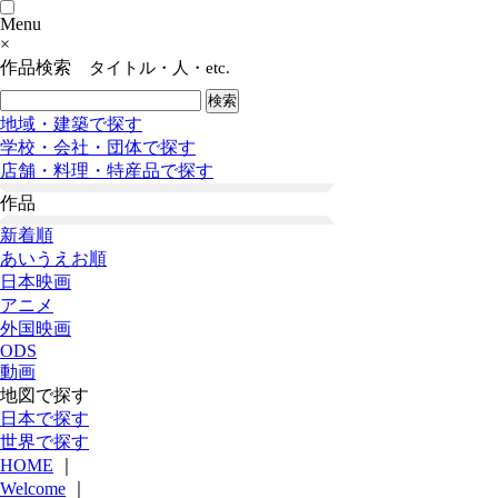
Menu
×
作品検索
タイトル・人・etc.
地域・建築で探す
学校・会社・団体で探す
店舗・料理・特産品で探す
作品
新着順
あいうえお順
日本映画
アニメ
外国映画
ODS
動画
地図で探す
日本で探す
世界で探す
HOME
｜
Welcome
｜