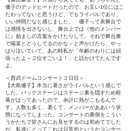
優子のデッドヒートだったので、お互い1位にはこ
だわってないと思うけど、でもライバルであり、
いい仲間だなと感じました。 優子って表舞台で
は感情を出さないし、舞台上では（他のメンバー
に）励ましの言葉をかけたりして。それで舞台裏
で陽菜とどうしてるのかな～と声かけたら、やっ
ぱり泣いていて。あの時私が「年齢のわりには頑
張ったよ～２位すごいよ！」と話かけてたんです
よ。
＜西武ドームコンサート２日目＞
【大島優子】本当に暑さがライバルという感じで
した。バックステージはステージ裏を隠すため暗
幕がはってあったので、余計に熱がこもるんで
す。人数も多く、暑くて、メンバーがああいう状
態になってしまった。コンサートの裏側をこうい
うかたちで皆さんにお見せするのは初めてでした
が、私達にとってこれは日常的というかコンサー