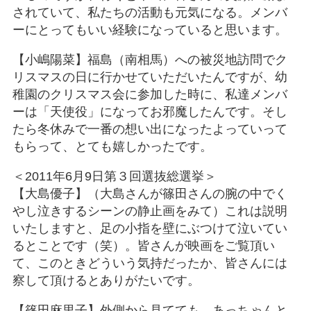
されていて、私たちの活動も元気になる。メンバ
ーにとってもいい経験になっていると思います。
【小嶋陽菜】福島（南相馬）への被災地訪問でク
リスマスの日に行かせていただいたんですが、幼
稚園のクリスマス会に参加した時に、私達メンバ
ーは「天使役」になってお邪魔したんです。そし
たら冬休みで一番の想い出になったよっていって
もらって、とても嬉しかったです。
＜2011年6月9日第３回選抜総選挙＞
【大島優子】（大島さんが篠田さんの腕の中でく
やし泣きするシーンの静止画をみて）これは説明
いたしますと、足の小指を壁にぶつけて泣いてい
るとことです（笑）。皆さんが映画をご覧頂い
て、このときどういう気持だったか、皆さんには
察して頂けるとありがたいです。
【篠田麻里子】外側から見てても、あっちゃんと