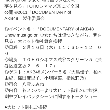
must go on 少女たちは傷つきながら、
夢を見る」TOHOシネマズ系にて全国
公開 ©2011「DOCUMENTARY of
AKB48」製作委員会
◎イベント名：『DOCUMENTARY of AKB48
Show must go on 少女たちは傷つきながら、夢を
見る』大ヒット御礼舞台挨拶
◎日程：２月１６日（木）１１：３５～１２：０
０
◎場所：ＴＯＨＯシネマズ渋谷スクリーン５（渋
谷区道玄坂２－６－１７）
◎ゲスト：AKB48メンバー５名（大島優子、柏木
由紀、篠田麻里子、小嶋陽菜、指原莉乃）
◎司会：八雲ふみね
◎内容：各メンバーより大ヒット御礼のご挨拶、
劇中プレイバックシーンに関するトークショー
●大ヒット御礼ご挨拶