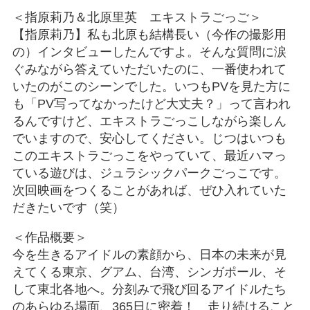
＜指原莉乃＆北原里英 エキストラごっご＞
【指原莉乃】私も北原も結構長い（今作の撮影用
の）インタビューしたんですよ。そんな質問に涙
ぐみながら答えていただいたのに、一番使われて
いたのがこのシーンでした。いつもPVを見た方に
も「PV写ってなかったけど大丈夫？」って言われ
るんですけど、エキストラごっこしながら楽しん
でいますので、安心してください。じつはいつも
このエキストラごっこをやっていて、最近ハマっ
ている遊びは、ジュラシックパークごっこです。
次回映画をつくることがあれば、ぜひ入れていた
だきたいです（笑）
＜作品概要＞
今を生きるアイドルの素顔から、日本の未来が見
えてくる東京、グアム、台湾、シンガポール、そ
して東北各地へ。分刻みで飛び回るアイドルたち
のあらゆる場面、365日に密着！ 走り続けること