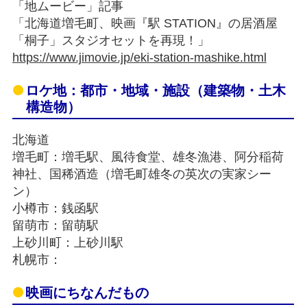
「地ムービー」記事
「北海道増毛町、映画『駅 STATION』の居酒屋
「桐子」スタジオセットを再現！」
https://www.jimovie.jp/eki-station-mashike.html
ロケ地：都市・地域・施設（建築物・土木
構造物）
北海道
増毛町：増毛駅、風待食堂、雄冬漁港、阿分稲荷
神社、国稀酒造（増毛町雄冬の英次の実家シー
ン）
小樽市：銭函駅
留萌市：留萌駅
上砂川町：上砂川駅
札幌市：
映画にちなんだもの