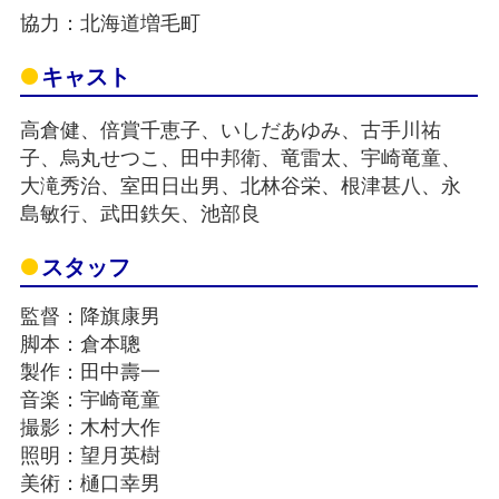
協力：北海道増毛町
キャスト
高倉健、倍賞千恵子、いしだあゆみ、古手川祐
子、烏丸せつこ、田中邦衛、竜雷太、宇崎竜童、
大滝秀治、室田日出男、北林谷栄、根津甚八、永
島敏行、武田鉄矢、池部良
スタッフ
監督：降旗康男
脚本：倉本聰
製作：田中壽一
音楽：宇崎竜童
撮影：木村大作
照明：望月英樹
美術：樋口幸男