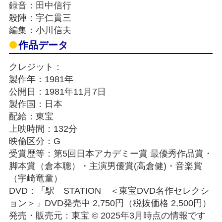
録音：田中信行
殺陣：宇仁貫三
編集：小川信夫
作品データ
クレジット：
製作年：1981年
公開日：1981年11月7日
製作国：日本
配給：東宝
上映時間：132分
映倫区分：G
受賞歴等：第5回日本アカデミー賞 最優秀作品賞・
脚本賞（倉本聰）・主演男優賞(高倉健)・音楽賞
（宇崎竜童）
DVD：「駅 STATION ＜東宝DVD名作セレクシ
ョン＞」DVD発売中 2,750円（税抜価格 2,500円）
発売・販売元：東宝 © 2025年3月時点の情報です