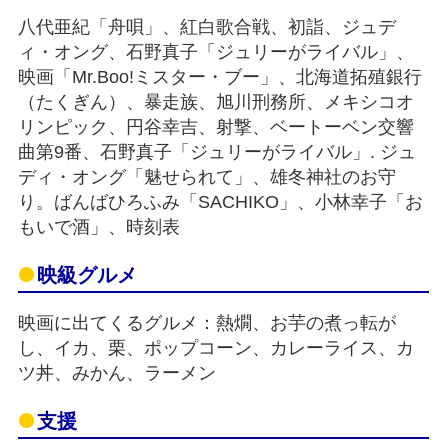
八代亜紀「舟唄」、紅白歌合戦、初詣、ジュデ
ィ・オング、石野真子「ジュリーがライバル」、
映画「Mr.Boo!ミスター・ブー」、北海道拓殖銀行
（たくぎん）、暴走族、旭川刑務所、メキシコオ
リンピック、円谷幸吉、射撃、ベートーベン交響
曲第9番、石野真子「ジュリーがライバル」. ジュ
ディ・オング「魅せられて」、雄冬神社のお守
り。ばんばひろふみ「SACHIKO」、小林幸子「お
もいで酒」、時刻表
映級グルメ
映画に出てくるグルメ：熱燗、お芋の煮っ転が
し、イカ、栗、ポップコーン、カレーライス、カ
ツ丼、みかん、ラーメン
支援