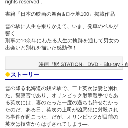
rights reserved．
書籍『日本の映画の舞台&ロケ地100』掲載作品
雪の駅に人生を乗りかえて、いま、発車のベルが
響く―
刑事の10余年にわたる人生の軌跡を通して男女の
出会いと別れを描いた感動作！
映画『駅 STATION』DVD・Blu-ray・
ストーリー
雪の降る北海道の銭函駅で、三上英次は妻と別れ
た。警察官であり、オリンピック射撃選手でもあ
る英次には、妻のたった一度の過ちも許せなかっ
たのだ。ある日、英次の上司が凶悪犯に射殺され
る事件が起こった。だが、オリンピックが目前の
英次は捜査からはずされてしまう―。