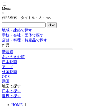
Menu
×
作品検索
タイトル・人・etc.
地域・建築で探す
学校・会社・団体で探す
店舗・料理・特産品で探す
作品
新着順
あいうえお順
日本映画
アニメ
外国映画
ODS
動画
地図で探す
日本で探す
世界で探す
HOME
｜