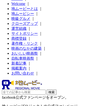
Welcome
｜
地ムービーとは
｜
地ムービシー
｜
映級グルメ
｜
クローズアップ
｜
運営組織
｜
サイトポリシー
｜
商標登録
｜
著作権・リンク
｜
映画のなかの建築
｜
おいしい映画祭
｜
自転車映画祭
｜
新着記事
｜
掲載案内
｜
お問い合わせ
｜
facebook公式ファンページをオープン。