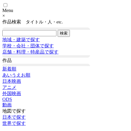
Menu
×
作品検索
タイトル・人・etc.
地域・建築で探す
学校・会社・団体で探す
店舗・料理・特産品で探す
作品
新着順
あいうえお順
日本映画
アニメ
外国映画
ODS
動画
地図で探す
日本で探す
世界で探す