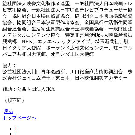
益社団法人映像文化製作者連盟、一般社団法人日本映画テレ
ビ技術協会、一般社団法人日本映画テレビプロデューサー協
会、協同組合日本映画監督協会、協同組合日本映画撮影監督
協会、協同組合日本映画製作者協会、全国興行生活衛生同業
組合連合会、生活衛生同業組合埼玉県映画協会、一般財団法
人デジタルコンテンツ協会、特定非営利活動法人映像産業振
興機構、NHK、エフエムナックファイブ、埼玉新聞社、駐
日イタリア大使館、ポーランド広報文化センター、駐日アル
バニア共和国大使館、オランダ王国大使館
協力：
公益社団法人川口青年会議所、川口銀座商店街振興組合、株
式会社ジェイコム埼玉・東日本、日本映像翻訳アカデミー
補助：公益財団法人JKA
（順不同）
戻る
トップページへ