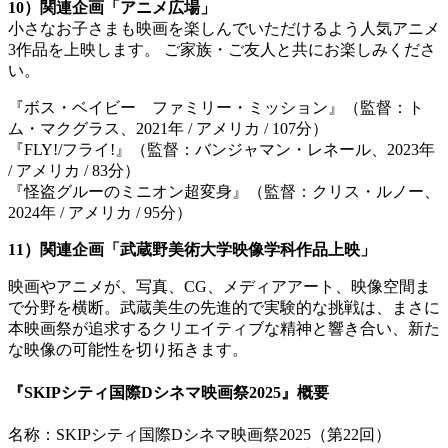
10）関連企画「アニメ広場」
小さなお子さまも映画を楽しんでいただけるよう人気アニメ
3作品を上映します。 ご家族・ご友人と共にお楽しみくださ
い。
『ボス・ベイビー ファミリー・ミッション』（監督：ト
ム・マクグラス、2021年 / アメリカ / 107分）
『FLY!/フライ!』（監督：バンジャマン・レネール、2023年
/ アメリカ / 83分）
『怪盗グルーのミニオン超変身』（監督：クリス・ルノー、
2024年 / アメリカ / 95分）
11）関連企画「武蔵野美術大学映像学科作品上映」
映画やアニメが、写真、CG、メディアアート、映像空間ま
で分野を横断。武蔵美生の先進的で実験的な挑戦は、まさに
本映画祭が追求するクリエイティブな精神と響き合い、新た
な映像の可能性を切り拓きます。
『SKIPシティ国際Dシネマ映画祭2025』概要
名称：SKIPシティ国際Dシネマ映画祭2025（第22回）