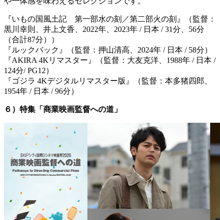
や一体感を味わえるセレクションです。
『いもの国風土記 第一部水の刻／第二部火の刻』（監督：
黒川幸則、井上文香、2022年、2023年 / 日本 / 31分、56分
（合計87分））
『ルックバック』（監督：押山清高、2024年 / 日本 / 58分）
『AKIRA 4Kリマスター』（監督：大友克洋、1988年 / 日本 /
124分/ PG12）
『ゴジラ 4Kデジタルリマスター版』（監督：本多猪四郎、
1954年 / 日本 / 96分）
６）特集「商業映画監督への道」