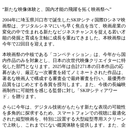
“新たな映像体験と、国内才能の飛躍を拓く映画祭へ”
2004年に埼玉県川口市で誕生したSKIPシティ国際Dシネマ映
画祭は、デジタルシネマにいち早く焦点を当て、映画産業の
変化の中で生まれる新たなビジネスチャンスを捉える若い才
能の発掘と育成を主軸に成長を重ねてきました。本映画祭は
今年で22回目を迎えます。
本映画祭の中核である「コンペティション」は、今年から国
内作品のみを対象とし、日本の次世代映像クリエイターに特
化した部門となります。2025年は合計271本の日本作品の応
募があり、厳正な一次審査を経てノミネートされた作品は、
著名な映画人で構成する審査会で最終審査を行い、最優秀作
品賞をはじめとする各賞を授与します。また、今後の長編映
画制作に可能性を感じる監督に対し「SKIPシティアワー
ド」を贈ります。
さらに今年は、デジタル技術がもたらす新たな表現の可能性
を多角的に探求するため、スマートフォンでの視聴に最適化
された縦型映画を、特別に設置する大型縦型専用スクリーン
で上映し、これまでにない鑑賞体験を提供します。また、企