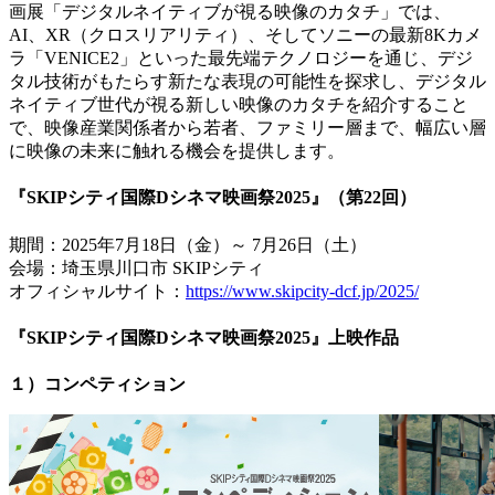
画展「デジタルネイティブが視る映像のカタチ」では、
AI、XR（クロスリアリティ）、そしてソニーの最新8Kカメ
ラ「VENICE2」といった最先端テクノロジーを通じ、デジ
タル技術がもたらす新たな表現の可能性を探求し、デジタル
ネイティブ世代が視る新しい映像のカタチを紹介すること
で、映像産業関係者から若者、ファミリー層まで、幅広い層
に映像の未来に触れる機会を提供します。
『SKIPシティ国際Dシネマ映画祭2025』（第22回）
期間：2025年7月18日（金）～ 7月26日（土）
会場：埼玉県川口市 SKIPシティ
オフィシャルサイト：
https://www.skipcity-dcf.jp/2025/
『SKIPシティ国際Dシネマ映画祭2025』上映作品
１）コンペティション