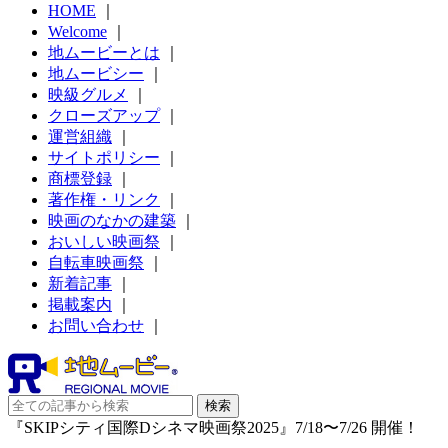
HOME
｜
Welcome
｜
地ムービーとは
｜
地ムービシー
｜
映級グルメ
｜
クローズアップ
｜
運営組織
｜
サイトポリシー
｜
商標登録
｜
著作権・リンク
｜
映画のなかの建築
｜
おいしい映画祭
｜
自転車映画祭
｜
新着記事
｜
掲載案内
｜
お問い合わせ
｜
『SKIPシティ国際Dシネマ映画祭2025』7/18〜7/26 開催！