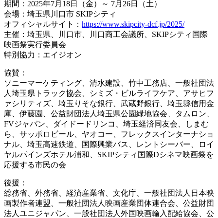
期間：2025年7月18日（金）～ 7月26日（土）
会場：埼玉県川口市 SKIPシティ
オフィシャルサイト：
https://www.skipcity-dcf.jp/2025/
主催：埼玉県、川口市、川口商工会議所、SKIPシティ国際
映画祭実行委員会
特別協力：エイジオン
協賛：
ソニーマーケティング、清水建設、竹中工務店、一般社団法
人埼玉県トラック協会、シミズ・ビルライフケア、アサヒフ
ァシリティズ、埼玉りそな銀行、武蔵野銀行、埼玉縣信用金
庫、伊藤園、公益財団法人埼玉県公園緑地協会、タムロン、
FVジャパン、ダイドードリンコ、埼玉経済同友会、しまむ
ら、サッポロビール、ヤオコー、フレックスインターナショ
ナル、埼玉高速鉄道、国際興業バス、レントシーバー、ロイ
ヤルパインズホテル浦和、SKIPシティ国際Dシネマ映画祭を
応援する市民の会
後援：
総務省、外務省、経済産業省、文化庁、一般社団法人日本映
画製作者連盟、一般社団法人映画産業団体連合会、公益財団
法人ユニジャパン、一般社団法人外国映画輸入配給協会、公