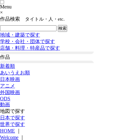
Menu
×
作品検索
タイトル・人・etc.
地域・建築で探す
学校・会社・団体で探す
店舗・料理・特産品で探す
作品
新着順
あいうえお順
日本映画
アニメ
外国映画
ODS
動画
地図で探す
日本で探す
世界で探す
HOME
｜
Welcome
｜