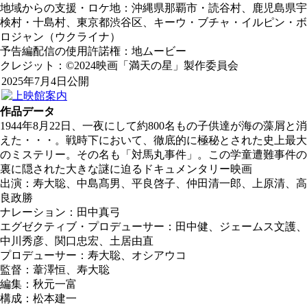
地域からの支援・ロケ地：沖縄県那覇市・読谷村、鹿児島県宇
検村・十島村、東京都渋谷区、キーウ・ブチャ・イルピン・ボ
ロジャン（ウクライナ）
予告編配信の使用許諾権：地ムービー
クレジット：©2024映画「満天の星」製作委員会
2025年7月4日公開
作品データ
1944年8月22日、一夜にして約800名もの子供達が海の藻屑と消
えた・・・。戦時下において、徹底的に極秘とされた史上最大
のミステリー。その名も「対馬丸事件」。この学童遭難事件の
裏に隠された大きな謎に迫るドキュメンタリー映画
出演：寿大聡、中島髙男、平良啓子、仲田清一郎、上原清、高
良政勝
ナレーション：田中真弓
エグゼクティブ・プロデューサー：田中健、ジェームス文護、
中川秀彦、関口忠宏、土居由直
プロデューサー：寿大聡、オシアウコ
監督：葦澤恒、寿大聡
編集：秋元一富
構成：松本建一