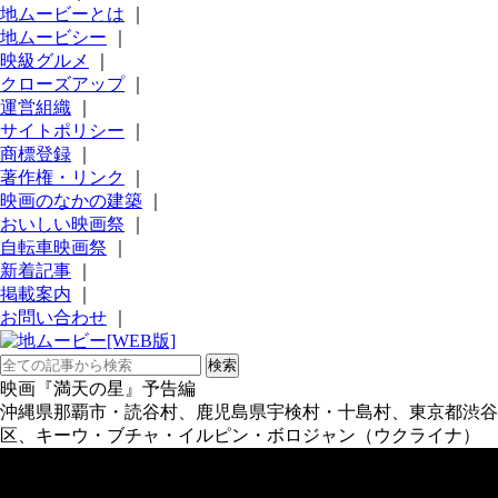
地ムービーとは
｜
地ムービシー
｜
映級グルメ
｜
クローズアップ
｜
運営組織
｜
サイトポリシー
｜
商標登録
｜
著作権・リンク
｜
映画のなかの建築
｜
おいしい映画祭
｜
自転車映画祭
｜
新着記事
｜
掲載案内
｜
お問い合わせ
｜
映画『満天の星』予告編
沖縄県那覇市・読谷村、鹿児島県宇検村・十島村、東京都渋谷
区、キーウ・ブチャ・イルピン・ボロジャン（ウクライナ）