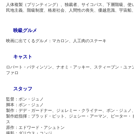
人体複製（プリンティング）、独裁者、サイコパス、下層階級、使
民地主義、階級制度、格差社会、人間性の喪失、優越意識、宇宙船
映級グルメ
映画に出てくるグルメ：マカロン、人工肉のステーキ
キャスト
ロバート・パティンソン、ナオミ・アッキー、スティーブン・ユァ
ファロ
スタッフ
監督：ポン・ジュノ
脚本：ポン・ジュノ
製作：デデ・ガードナー、ジェレミー・クライナー、ポン・ジュノ
製作総指揮：ブラッド・ピット、ジェシー・アーマン、ピーター・
ス
原作：エドワード・アシュトン
撮影：ダリウス・コンジ