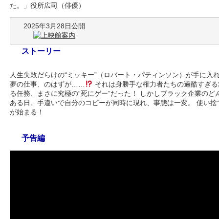
た。」役所広司（俳優）
2025年3月28日公開
ストーリー
人生失敗だらけの“ミッキー”（ロバート・パティンソン）が手に入
夢の仕事、のはずが……
それは身勝手な権力者たちの過酷すぎる
る任務、まさに究極の“死にゲー”だった！ しかしブラック企業の
ある日、手違いで自分のコピーが同時に現れ、事態は一変。 使い捨
が始まる！
予告編