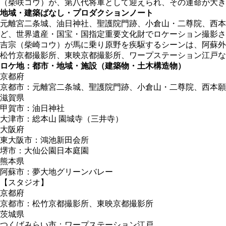
（柴咲コウ）が、第八代将軍として迎えられ、その運命が大き
地域・建築ばなし・プロダクションノート
元離宮二条城、油日神社、聖護院門跡、小倉山・二尊院、西本
ど、世界遺産・国宝・国指定重要文化財でロケーション撮影さ
吉宗（柴崎コウ）が馬に乗り原野を疾駆するシーンは、阿蘇外
松竹京都撮影所、東映京都撮影所、ワープステーション江戸な
ロケ地：都市・地域・施設（建築物・土木構造物）
京都府
京都市：元離宮二条城、聖護院門跡、小倉山・二尊院、西本願
滋賀県
甲賀市：油日神社
大津市：総本山 園城寺（三井寺）
大阪府
東大阪市：鴻池新田会所
堺市：大仙公園日本庭園
熊本県
阿蘇市：夢大地グリーンバレー
【スタジオ】
京都府
京都市：松竹京都撮影所、東映京都撮影所
茨城県
つくばみらい市：ワープステーション江戸