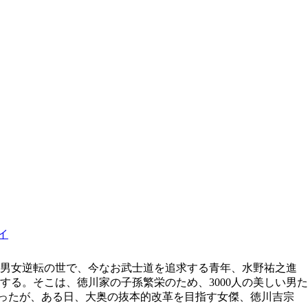
イ
る男女逆転の世で、今なお武士道を追求する青年、水野祐之進
る。そこは、徳川家の子孫繁栄のため、3000人の美しい男た
だったが、ある日、大奥の抜本的改革を目指す女傑、徳川吉宗