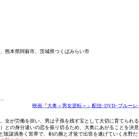
、熊本県阿蘇市、茨城県つくばみらい市
…
映画『大奥＜男女逆転＞』配信･DVD･ブルーレ
代。女が労働を担い、男は子孫を残す宝として大切に育てられ
）との身分違いの恋を振り切るため、大奥にあがることを決意す
妬と陰謀渦巻く世界で、剣の腕と才覚で出世を遂げていく水野