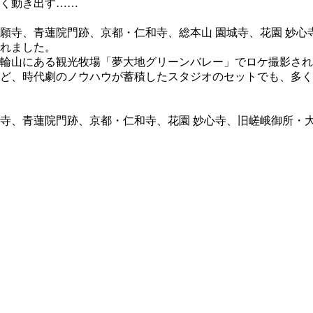
く動き出す……
願寺、青蓮院門跡、京都・仁和寺、総本山 園城寺、花園 妙心
れました。
輪山にある観光牧場「夢大地グリーンバレー」でロケ撮影され
ど、時代劇のノウハウが蓄積したスタジオのセットでも、多く
寺、青蓮院門跡、京都・仁和寺、花園 妙心寺、旧嵯峨御所・大