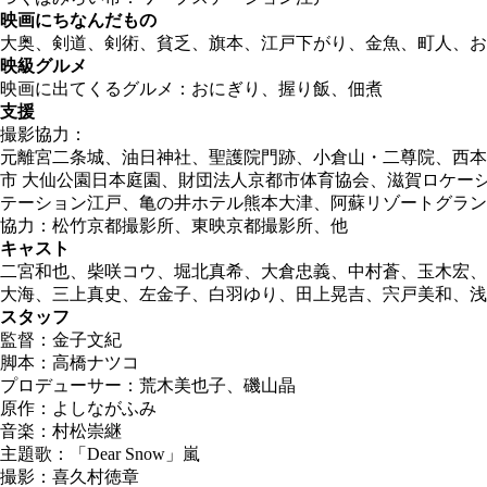
映画にちなんだもの
大奥、剣道、剣術、貧乏、旗本、江戸下がり、金魚、町人、お
映級グルメ
映画に出てくるグルメ：おにぎり、握り飯、佃煮
支援
撮影協力：
元離宮二条城、油日神社、聖護院門跡、小倉山・二尊院、西本
市 大仙公園日本庭園、財団法人京都市体育協会、滋賀ロケー
テーション江戸、亀の井ホテル熊本大津、阿蘇リゾートグラン
協力：松竹京都撮影所、東映京都撮影所、他
キャスト
二宮和也、柴咲コウ、堀北真希、大倉忠義、中村蒼、玉木宏、
大海、三上真史、左金子、白羽ゆり、田上晃吉、宍戸美和、浅
スタッフ
監督：金子文紀
脚本：高橋ナツコ
プロデューサー：荒木美也子、磯山晶
原作：よしながふみ
音楽：村松崇継
主題歌：「Dear Snow」嵐
撮影：喜久村徳章