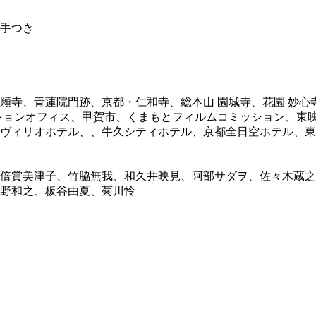
手つき
願寺、青蓮院門跡、京都・仁和寺、総本山 園城寺、花園 妙心
ションオフィス、甲賀市、くまもとフィルムコミッション、東
ヴィリオホテル、、牛久シティホテル、京都全日空ホテル、東
倍賞美津子、竹脇無我、和久井映見、阿部サダヲ、佐々木蔵之
野和之、板谷由夏、菊川怜