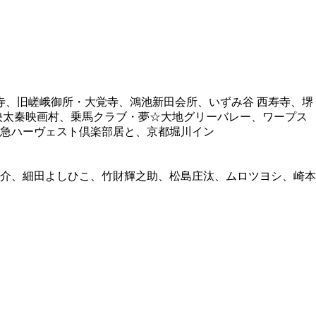
寺、旧嵯峨御所・大覚寺、鴻池新田会所、いずみ谷 西寿寺、堺
映太秦映画村、乗馬クラブ・夢☆大地グリーバレー、ワープス
急ハーヴェスト倶楽部居と、京都堀川イン
介、細田よしひこ、竹財輝之助、松島庄汰、ムロツヨシ、崎本