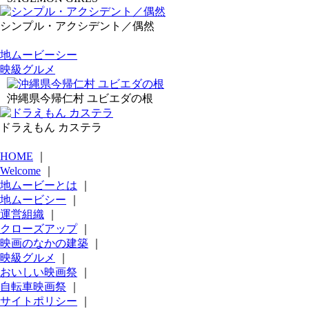
シンプル・アクシデント／偶然
地ムービーシー
映級グルメ
沖縄県今帰仁村 ユビエダの根
ドラえもん カステラ
HOME
｜
Welcome
｜
地ムービーとは
｜
地ムービシー
｜
運営組織
｜
クローズアップ
｜
映画のなかの建築
｜
映級グルメ
｜
おいしい映画祭
｜
自転車映画祭
｜
サイトポリシー
｜