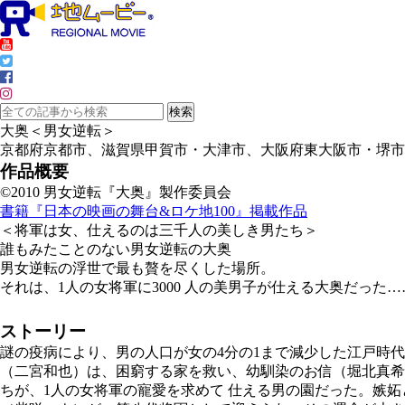
大奥＜男女逆転＞
京都府京都市、滋賀県甲賀市・大津市、大阪府東大阪市・堺市
作品概要
©2010 男女逆転『大奥』製作委員会
書籍『日本の映画の舞台&ロケ地100』掲載作品
＜将軍は女、仕えるのは三千人の美しき男たち＞
誰もみたことのない男女逆転の大奥
男女逆転の浮世で最も贅を尽くした場所。
それは、1人の女将軍に3000 人の美男子が仕える大奥だった…
ストーリー
謎の疫病により、男の人口が女の4分の1まで減少した江戸時
（二宮和也）は、困窮する家を救い、幼馴染のお信（堀北真希
ちが、1人の女将軍の寵愛を求めて 仕える男の園だった。嫉