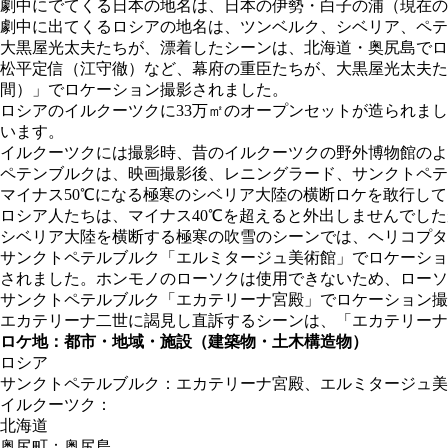
劇中にでてくる日本の地名は、日本の伊勢・白子の浦（現在の
劇中に出てくるロシアの地名は、ツンベルク、シベリア、ペテ
大黒屋光太夫たちが、漂着したシーンは、北海道・奥尻島でロ
松平定信（江守徹）など、幕府の重臣たちが、大黒屋光太夫
間）」でロケーション撮影されました。
ロシアのイルクーツクに33万㎡のオープンセットが造られまし
います。
イルクーツクには撮影時、昔のイルクーツクの野外博物館のよ
ペテンブルクは、映画撮影後、レニングラード、サンクトペテ
マイナス50℃になる極寒のシベリア大陸の横断ロケを敢行し
ロシア人たちは、マイナス40℃を超えると外出しませんでし
シベリア大陸を横断する極寒の吹雪のシーンでは、ヘリコプタ
サンクトペテルブルク「エルミタージュ美術館」でロケーショ
されました。ホンモノのローソクは使用できないため、ローソ
サンクトペテルブルク「エカテリーナ宮殿」でロケーション撮
エカテリーナ二世に謁見し直訴するシーンは、「エカテリーナ
ロケ地：都市・地域・施設（建築物・土木構造物）
ロシア
サンクトペテルブルク：エカテリーナ宮殿、エルミタージュ美
イルクーツク：
北海道
奥尻町：奥尻島