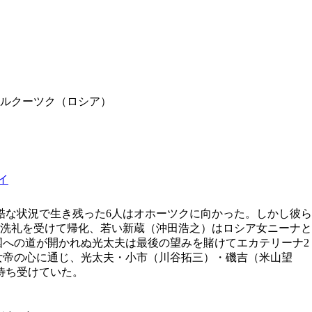
ルクーツク（ロシア）
イ
酷な状況で生き残った6人はオホーツクに向かった。しかし彼ら
洗礼を受けて帰化、若い新蔵（沖田浩之）はロシア女ニーナと
国への道が開かれぬ光太夫は最後の望みを賭けてエカテリーナ2
女帝の心に通じ、光太夫・小市（川谷拓三）・磯吉（米山望
待ち受けていた。