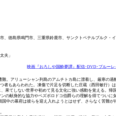
市、徳島県鳴門市、三重県鈴鹿市、サンクトペテルブルク・イ
太夫」
映画『おろしや国酔夢譚』配信･DVD･ブルーレ
が遭難。アリューシャン列島のアムチトカ島に漂着し、厳寒の過
つ者もあらわれた。凍傷で片足を切断した庄蔵（西田敏行）は
じ、果てしない世界や初めて見る文化に強い感動を覚える。帰
マンの献身的な協力やペズボロドコ伯爵らの理解を得てついに
、鎖国中の幕府は彼らを迎え入れようとはせず、さらなく苦難が
た。