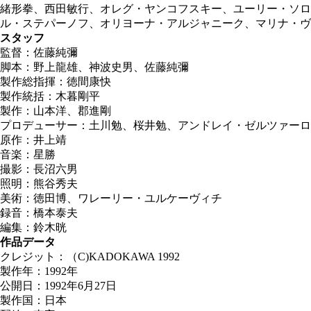
緒形拳、西田敏行、オレグ・ヤンコフスキー、ユーリー・ソ
ル・ステパーノフ、オリヨーナ・アルジャニーク、マリナ・ヴ
スタッフ
監督：佐藤純彌
脚本：野上龍雄、神波史男、佐藤純彌
製作総指揮：徳間康快
製作統括：木暮剛平
製作：山本洋、郡進剛
プロデューサー：土川勉、桜井勉、アンドレイ・ゼルツァーロ
原作：井上靖
音楽：星勝
撮影：長沼六男
照明：熊谷秀夫
美術：徳田博、ワレーリー・ユルケーヴィチ
録音：橋本泰夫
編集：鈴木晄
作品データ
クレジット：（C)KADOKAWA 1992
製作年：1992年
公開日：1992年6月27日
製作国：日本