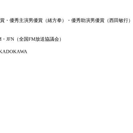
明賞・優秀主演男優賞（緒方拳）・優秀助演男優賞（西田敏行
・JFN（全国FM放送協議会）
KADOKAWA