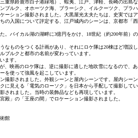
三重県鈴鹿市白子港緑地）、蝦夷、江戸、津軽、長崎の出島な
ンブルク、オホーツク海、ブラーシク、イルクーツク、プラハ
ケーション撮影されました。大黒屋光太夫たちは、史実ではア
たちの入国について評定する、江戸城内のシーンは、京都市「
た。バイカル湖の湖畔に3億円をかけ、18世紀（約200年前）
うなものをつくる計画があり、それにロケ隊は20棟ほど増設し
ルブルクと都市の名前が変わっています。
ています。
たが、映画のロケ隊は、逆に撮影に適した地吹雪になるので、
ーを使って強風を起こしています。
ン撮影されました。外観シーンと屋内シーンです。屋内シーン
クに見える「電気のローソク」を日本から手配して撮影してい
影されました。当時の装飾品なども再現しています。
宮殿」の「王座の間」でロケーション撮影されました。
術館