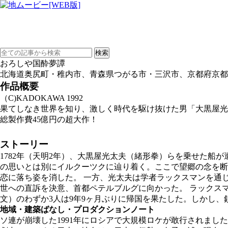
おろしや国酔夢譚
北海道奥尻町・稚内市、青森県つがる市・三沢市、京都府京都
作品概要
（C)KADOKAWA 1992
果てしなき世界を知り、激しく時代を駆け抜けた男「大黒屋光
総製作費45億円の超大作！
ストーリー
1782年（天明2年）、大黒屋光太夫（緒形拳）らを乗せた船
の思いとは別にイルクーツクに辿り着く。ここで望郷の念を断
恋に落ち姿を消した。 一方、光太夫は学者ラックスマンを通
世への直訴を決意、首都ペテルブルグに向かった。 ラックス
文）のわずか3人は9年9ヶ月ぶりに帰国を果たした。しかし
地域・建築ばなし・プロダクションノート
ソ連が崩壊した1991年にロシアで大規模ロケが敢行されまし