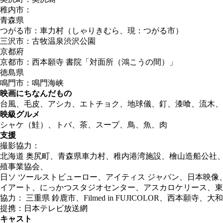
稚内市：
青森県
つがる市：車力村（しゃりきむら、現：つがる市）
三沢市：古牧温泉渋沢公園
京都府
京都市：西本願寺 書院「対面所（鴻こうの間）」
徳島県
鳴門市：鳴門海峡
映画にちなんだもの
台風、毛皮、アシカ、エトチョク、地球儀、釘、漆喰、流木、
映級グルメ
シャケ（鮭）、トバ、茶、スープ、鳥、魚、肉
支援
撮影協力：
北海道 奥尻町、青森県車力村、稚内港湾施設、檜山造船公社
殖事業協会、
日ソ ツールストビューロー、アイティス ジャパン、日本映像
イアート、にっかつスタジオセンター、アスカロケリース、東
協力： 三重県 鈴鹿市、Filmed in FUJICOLOR、西本願寺、大
提携：日本テレビ放送網
キャスト