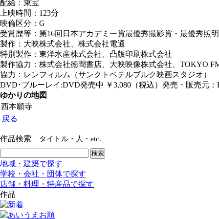
配給：東宝
上映時間：123分
映倫区分：G
受賞歴等：第16回日本アカデミー賞最優秀撮影賞・最優秀照
製作：大映株式会社、株式会社電通
特別製作：東洋水産株式会社、凸版印刷株式会社
製作協力：株式会社徳間書店、大映映像株式会社、TOKYO FM
協力：レンフィルム（サンクトペテルブルク映画スタジオ）
DVD･ブルーレイ:DVD発売中 ￥3,080（税込）発売・販売元：
ゆかりの地図
西本願寺
戻る
作品検索
タイトル・人・etc.
地域・建築で探す
学校・会社・団体で探す
店舗・料理・特産品で探す
作品