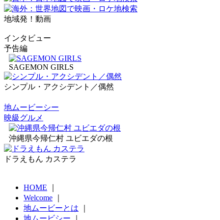
地域発！動画
インタビュー
予告編
SAGEMON GIRLS
シンプル・アクシデント／偶然
地ムービーシー
映級グルメ
沖縄県今帰仁村 ユビエダの根
ドラえもん カステラ
HOME
｜
Welcome
｜
地ムービーとは
｜
地ムービシー
｜